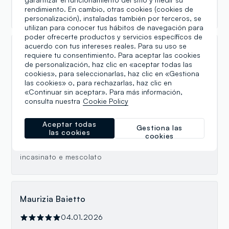
Personale super gentile. Nota di merito per Anna che
rendimiento. En cambio, otras cookies (cookies de
ci ha seguito n modo esemplare.
personalización), instaladas también por terceros, se
utilizan para conocer tus hábitos de navegación para
poder ofrecerte productos y servicios específicos de
acuerdo con tus intereses reales. Para su uso se
Massimo
requiere tu consentimiento. Para aceptar las cookies
de personalización, haz clic en «aceptar todas las
07.01.2026
cookies», para seleccionarlas, haz clic en «Gestiona
las cookies» o, para rechazarlas, haz clic en
Negozio molto grande. Si trovano vestiti che in altri
«Continuar sin aceptar». Para más información,
posti non si trovano. Ma le commesse sono
consulta nuestra
Cookie Policy
abbastanza maleducate. Cè il capo in negozio ma
cercatelo. Hanno da fare e non hanno tempo per
Aceptar todas
aiutarti. Sono andato via e ordinato online.
Gestiona las
las cookies
cookies
Comunque ampio e vasta scelta uomo donna
bambino. Da migliorare l ordine perché è tutto un po'
incasinato e mescolato
Maurizia Baietto
04.01.2026