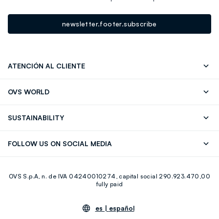
newsletter.footer.subscribe
ATENCIÓN AL CLIENTE
Seguimiento de su Pedido
Contáctenos
OVS WORLD
FAQ
Store locator
OVS ❤️ friends
Franchising
SUSTAINABILITY
Press
Trabaja con nosotros
Discover our journey
Sustainable Cotton
FOLLOW US ON SOCIAL MEDIA
Eco Value
RE-UP
Facebook
Instagram
OVS S.p.A, n. de IVA 04240010274, capital social 290.923.470,00
Youtube
Linkedin
fully paid
es |
español