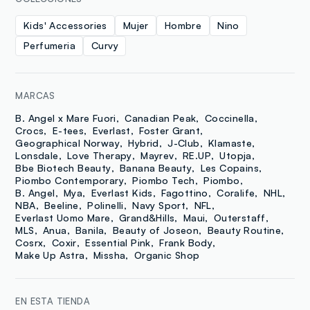
Kids' Accessories
Mujer
Hombre
Nino
Perfumeria
Curvy
MARCAS
B. Angel x Mare Fuori
Canadian Peak
Coccinella
Crocs
E-tees
Everlast
Foster Grant
Geographical Norway
Hybrid
J-Club
Klamaste
Lonsdale
Love Therapy
Mayrev
RE.UP
Utopja
Bbe Biotech Beauty
Banana Beauty
Les Copains
Piombo Contemporary
Piombo Tech
Piombo
B. Angel
Mya
Everlast Kids
Fagottino
Coralife
NHL
NBA
Beeline
Polinelli
Navy Sport
NFL
Everlast Uomo Mare
Grand&Hills
Maui
Outerstaff
MLS
Anua
Banila
Beauty of Joseon
Beauty Routine
Cosrx
Coxir
Essential Pink
Frank Body
Make Up Astra
Missha
Organic Shop
EN ESTA TIENDA