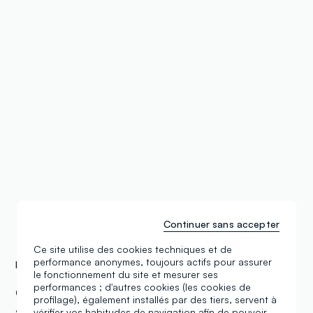
Continuer sans accepter
Ce site utilise des cookies techniques et de
performance anonymes, toujours actifs pour assurer
Les Magasins OVS
Estonia
le fonctionnement du site et mesurer ses
performances ; d'autres cookies (les cookies de
OVS Tahesaju Baby City Kids Tahesaju Str.
profilage), également installés par des tiers, servent à
vérifier vos habitudes de navigation afin de pouvoir