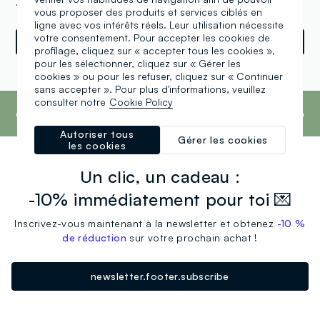
25, Tallinn (XX)
vous proposer des produits et services ciblés en
ligne avec vos intérêts réels. Leur utilisation nécessite
votre consentement. Pour accepter les cookies de
Indications
profilage, cliquez sur « accepter tous les cookies »,
pour les sélectionner, cliquez sur « Gérer les
cookies » ou pour les refuser, cliquez sur « Continuer
Powered by
srl
Retail
Tune
sans accepter ». Pour plus d'informations, veuillez
footer.ariatitle
consulter notre
Cookie Policy
Pour la troisième année consécutive, le Groupe
OVS est à la 1ère place du Fashion
Transparency Index 2023.
En savoir plus
Autoriser tous
Gérer les cookies
les cookies
Un clic, un cadeau :
-10% immédiatement pour toi 💌
Inscrivez-vous maintenant à la newsletter et obtenez
-10 %
de réduction
sur votre prochain achat !
newsletter.footer.subscribe