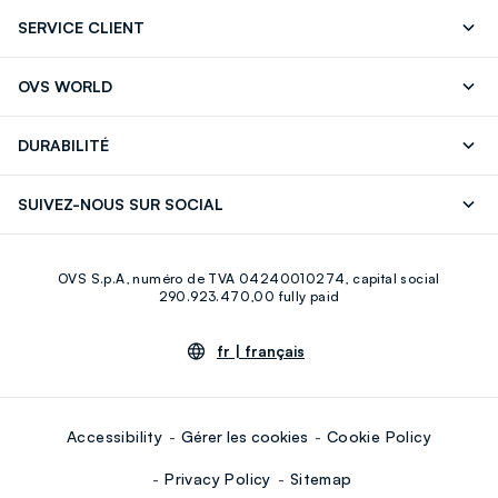
SERVICE CLIENT
Suivre votre Commande
Contactez-Nous
OVS WORLD
FAQ
Store locator
Presse
Carrières
DURABILITÉ
Careers
OVS Card
Découvrez notre parcours
Coton durable
SUIVEZ-NOUS SUR SOCIAL
Eco Value
Circularité
Facebook
Instagram
OVS S.p.A, numéro de TVA 04240010274, capital social
Youtube
Linkedin
290.923.470,00 fully paid
fr |
français
Accessibility
Gérer les cookies
Cookie Policy
Privacy Policy
Sitemap