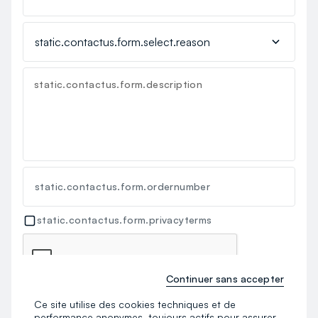
static.contactus.form.description
static.contactus.form.ordernumber
static.contactus.form.privacyterms
Continuer sans accepter
Ce site utilise des cookies techniques et de
static.contactus.form.send
performance anonymes, toujours actifs pour assurer