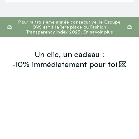
footer.ariatitle
Pour la troisième année consécutive, le Groupe
OVS est à la 1ère place du Fashion
Transparency Index 2023.
En savoir plus
Un clic, un cadeau :
-10% immédiatement pour toi 💌
Inscrivez-vous maintenant à la newsletter et obtenez
-10 %
de réduction
sur votre prochain achat !
newsletter.footer.subscribe
SERVICE CLIENT
Suivre votre Commande
Contactez-Nous