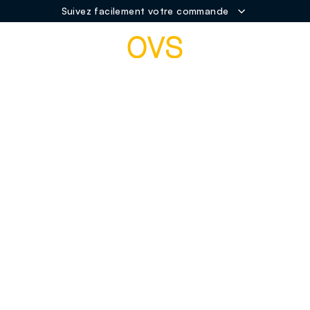
Suivez facilement votre commande
NAVIGATION.ARIA.GOTOMAINCONTENT
NAVIGATION.ARIA.GOTOFOOT