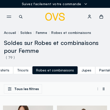
Suivez facilement votre commande
NAVIGATION.ARIA.GOTOMAINCONTENT
NAVIGATION.ARIA.GOTOFOOT
Accueil
Soldes
Femme
Robes et combinaisons
Soldes sur Robes et combinaisons
pour Femme
( 79 )
shirts
Tricots
Robes et combinaisons
Jupes
Pantal
Tous les filtres