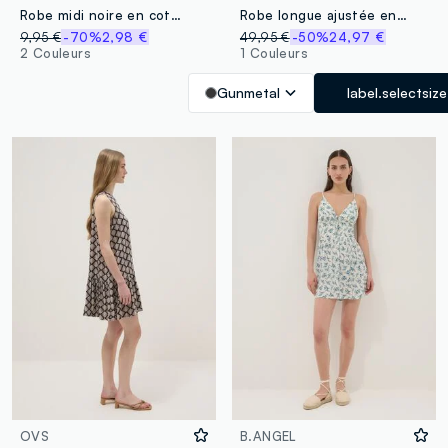
Robe midi noire en coton stretch
Robe longue ajustée en coton stretch noir avec boutons
9,95 €
-70%
2,98 €
49,95 €
-50%
24,97 €
2 Couleurs
1 Couleurs
Gunmetal
label.selectsize
OVS
B.ANGEL