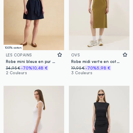
100% coton
LES COPAINS
OVS
Robe mini bleue en pur coton avec ceinture
Robe midi verte en coton stretch avec fente côté
34,95 €
-70%
10,48 €
19,95 €
-70%
5,98 €
2 Couleurs
3 Couleurs