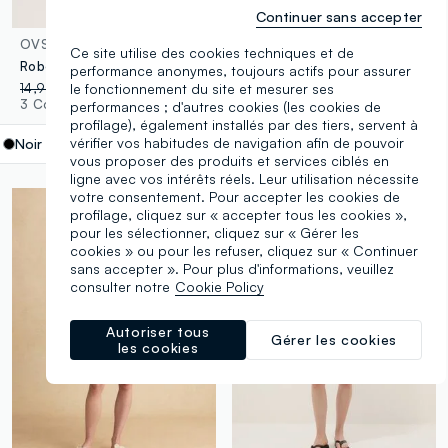
Continuer sans accepter
OVS
B.ANGEL
Ce site utilise des cookies techniques et de
Robe noire ajustée en modal stretch côtelé à bretelles
Robe noire ajustée sans manches avec fente au dos
performance anonymes, toujours actifs pour assurer
14,95 €
-70%
4,48 €
24,95 €
-30%
17,46 €
le fonctionnement du site et mesurer ses
3 Couleurs
1 Couleurs
performances ; d'autres cookies (les cookies de
profilage), également installés par des tiers, servent à
vérifier vos habitudes de navigation afin de pouvoir
Noir
label.selectsize
vous proposer des produits et services ciblés en
ligne avec vos intérêts réels. Leur utilisation nécessite
votre consentement. Pour accepter les cookies de
profilage, cliquez sur « accepter tous les cookies »,
pour les sélectionner, cliquez sur « Gérer les
cookies » ou pour les refuser, cliquez sur « Continuer
sans accepter ». Pour plus d'informations, veuillez
consulter notre
Cookie Policy
Autoriser tous
Gérer les cookies
les cookies