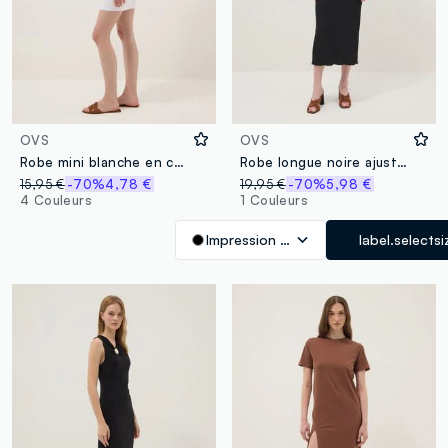
OVS
OVS
Robe mini blanche en coton stretch
Robe longue noire ajustée en tissu stretch
15,95 €
-70%
4,78 €
19,95 €
-70%
5,98 €
4 Couleurs
1 Couleurs
Impression noire 3
label.selectsi