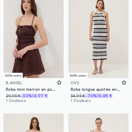
100% coton
100% coton
B.ANGEL
OVS
Robe mini marron en pur coton à fines bretelles, coupe regular
Robe longue ajustée en pur coton ajouré à rayures multicolores
29,95 €
-50%
14,97 €
34,95 €
-70%
10,48 €
1 Couleurs
1 Couleurs