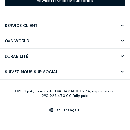
newsletter.footer.subscribe
SERVICE CLIENT
Suivre votre Commande
Contactez-Nous
OVS WORLD
FAQ
Store locator
Presse
Carrières
DURABILITÉ
Careers
OVS Card
Découvrez notre parcours
Coton durable
SUIVEZ-NOUS SUR SOCIAL
Eco Value
Circularité
Facebook
Instagram
OVS S.p.A, numéro de TVA 04240010274, capital social
Youtube
Linkedin
290.923.470,00 fully paid
fr |
français