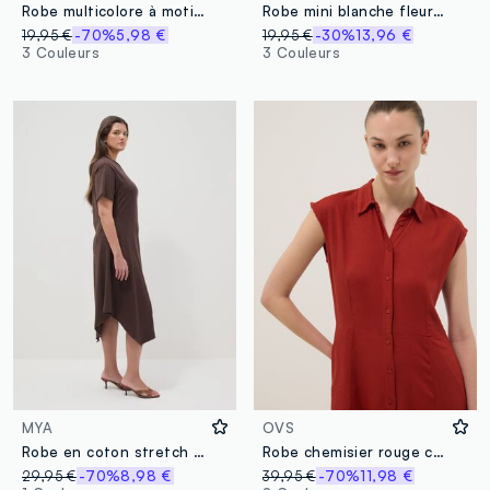
Robe multicolore à motif géométrique
Robe mini blanche fleurie en pure viscose
19,95 €
-70%
5,98 €
19,95 €
-30%
13,96 €
3 Couleurs
3 Couleurs
MYA
OVS
Robe en coton stretch marron coupe regular
Robe chemisier rouge coupe regular en mélange viscose et lin
29,95 €
-70%
8,98 €
39,95 €
-70%
11,98 €