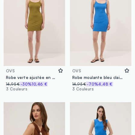
OVS
OVS
Robe verte ajustée en modal stretch côtelé à bretelles
Robe moulante bleu clair en modal stretch côtelé à bretelles
14,95 €
-30%
10,46 €
14,95 €
-70%
4,48 €
3 Couleurs
3 Couleurs