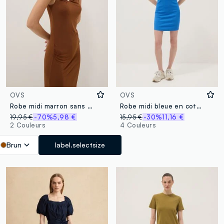
OVS
OVS
Robe midi marron sans manches en tissu extensible
Robe midi bleue en coton stretch côtelé
19,95 €
-70%
5,98 €
15,95 €
-30%
11,16 €
2 Couleurs
4 Couleurs
Brun
label.selectsize