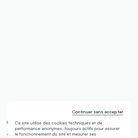
Continuer sans accepter
Les Magasins OVS
Germany
Ce site utilise des cookies techniques et de
performance anonymes, toujours actifs pour assurer
OVS Mühldorf Modepark Kids Elbestraße
le fonctionnement du site et mesurer ses