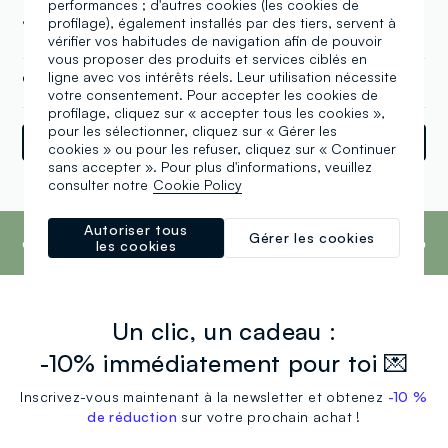
performances ; d'autres cookies (les cookies de
32, Mühldorf (XX)
profilage), également installés par des tiers, servent à
vérifier vos habitudes de navigation afin de pouvoir
vous proposer des produits et services ciblés en
ligne avec vos intérêts réels. Leur utilisation nécessite
08631 990 818 0
votre consentement. Pour accepter les cookies de
profilage, cliquez sur « accepter tous les cookies »,
pour les sélectionner, cliquez sur « Gérer les
Indications
cookies » ou pour les refuser, cliquez sur « Continuer
sans accepter ». Pour plus d'informations, veuillez
consulter notre
Cookie Policy
Powered by
srl
Retail
Tune
footer.ariatitle
Pour la troisième année consécutive, le Groupe
Autoriser tous
Gérer les cookies
OVS est à la 1ère place du Fashion
les cookies
Transparency Index 2023.
En savoir plus
Un clic, un cadeau :
-10% immédiatement pour toi 💌
Inscrivez-vous maintenant à la newsletter et obtenez
-10 %
de réduction
sur votre prochain achat !