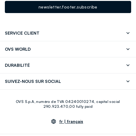
newsletter.footer.subscribe
SERVICE CLIENT
Suivre votre Commande
Contactez-Nous
OVS WORLD
FAQ
Store locator
Presse
Carrières
DURABILITÉ
Careers
OVS Card
Découvrez notre parcours
Coton durable
SUIVEZ-NOUS SUR SOCIAL
Eco Value
Circularité
Facebook
Instagram
OVS S.p.A, numéro de TVA 04240010274, capital social
Youtube
Linkedin
290.923.470,00 fully paid
fr |
français