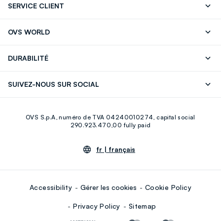
SERVICE CLIENT
Suivre votre Commande
Contactez-Nous
OVS WORLD
FAQ
Store locator
Presse
Carrières
DURABILITÉ
Careers
OVS Card
Découvrez notre parcours
Coton durable
SUIVEZ-NOUS SUR SOCIAL
Eco Value
Circularité
Facebook
Instagram
OVS S.p.A, numéro de TVA 04240010274, capital social
Youtube
Linkedin
290.923.470,00 fully paid
fr |
français
Accessibility
Gérer les cookies
Cookie Policy
Privacy Policy
Sitemap