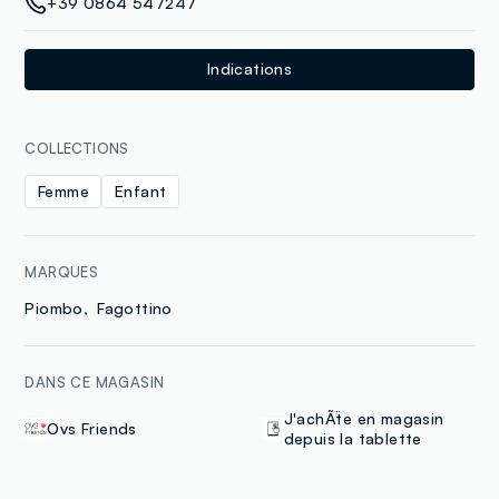
+39 0864 547247
Indications
COLLECTIONS
Femme
Enfant
MARQUES
Piombo
Fagottino
DANS CE MAGASIN
J'achÃ¨te en magasin
Ovs Friends
depuis la tablette