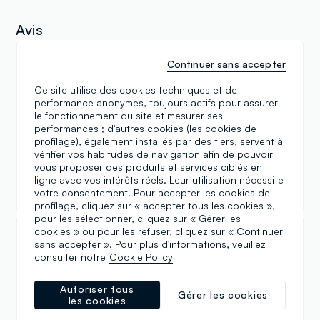
Avis
Continuer sans accepter
Gojo “無量空処” S
Ce site utilise des cookies techniques et de
20.01.2026
performance anonymes, toujours actifs pour assurer
Negozio ben organizzato, con personale gentile e
le fonctionnement du site et mesurer ses
professionale. L’assistenza è discreta ma presente, il
performances ; d'autres cookies (les cookies de
profilage), également installés par des tiers, servent à
che rende l’esperienza d’acquisto piacevole e
vérifier vos habitudes de navigation afin de pouvoir
rilassata. Ottimo anche il rapporto qualità-prezzo dei
vous proposer des produits et services ciblés en
prodotti, che permette di trovare capi validi senza
ligne avec vos intérêts réels. Leur utilisation nécessite
spendere eccessivamente.
votre consentement. Pour accepter les cookies de
profilage, cliquez sur « accepter tous les cookies »,
pour les sélectionner, cliquez sur « Gérer les
cookies » ou pour les refuser, cliquez sur « Continuer
Leo G
sans accepter ». Pour plus d'informations, veuillez
consulter notre
Cookie Policy
20.01.2026
Esperienza sempre positiva in questo negozio OVS.
Autoriser tous
Gérer les cookies
les cookies
Lo staff è cortese, disponibile e attento, presente
quando serve ma mai invadente. Si percepisce