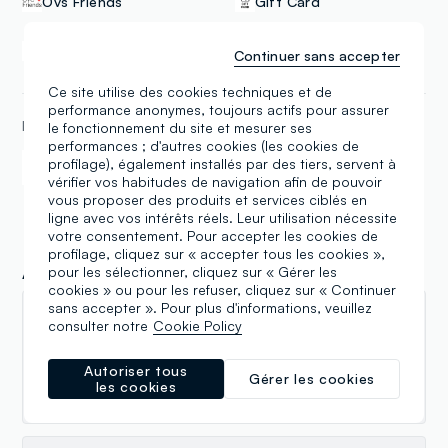
Ovs Friends
Gift Card
Delivery and In-Store
Click & collect
Continuer sans accepter
Pick-Up
Ce site utilise des cookies techniques et de
performance anonymes, toujours actifs pour assurer
MÉTHODES DE PAYEMENT
le fonctionnement du site et mesurer ses
performances ; d'autres cookies (les cookies de
profilage), également installés par des tiers, servent à
Samsung Pay
Apple Pay
vérifier vos habitudes de navigation afin de pouvoir
vous proposer des produits et services ciblés en
ligne avec vos intérêts réels. Leur utilisation nécessite
votre consentement. Pour accepter les cookies de
profilage, cliquez sur « accepter tous les cookies »,
Avis
pour les sélectionner, cliquez sur « Gérer les
cookies » ou pour les refuser, cliquez sur « Continuer
sans accepter ». Pour plus d'informations, veuillez
Rita Ravaioli
consulter notre
Cookie Policy
14.06.2026
Autoriser tous
Gérer les cookies
les cookies
Personale molto gentile e disponibile servizio ottimo