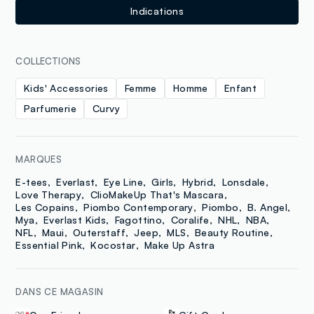
Indications
COLLECTIONS
Kids' Accessories
Femme
Homme
Enfant
Parfumerie
Curvy
MARQUES
E-tees
Everlast
Eye Line
Girls
Hybrid
Lonsdale
Love Therapy
ClioMakeUp That's Mascara
Les Copains
Piombo Contemporary
Piombo
B. Angel
Mya
Everlast Kids
Fagottino
Coralife
NHL
NBA
NFL
Maui
Outerstaff
Jeep
MLS
Beauty Routine
Essential Pink
Kocostar
Make Up Astra
DANS CE MAGASIN