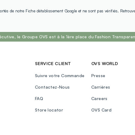
ortés de notre Fiche détablissement Google et ne sont pas vérifiés. Retrouv
écutive, le Groupe OVS est à la 1ère place du Fashion Transpar
SERVICE CLIENT
OVS WORLD
Suivre votre Commande
Presse
Contactez-Nous
Carrières
FAQ
Careers
Store locator
OVS Card