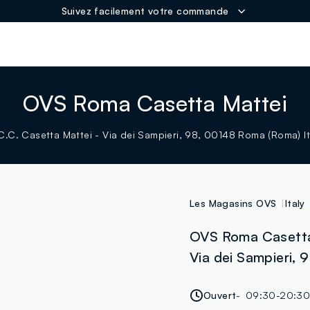
Suivez facilement votre commande
ER
OVS Roma Casetta Mattei
C.C. Casetta Mattei - Via dei Sampieri, 98, 00148 Roma (Roma) It
Les Magasins OVS
Italy
OVS Roma Casetta 
Via dei Sampieri,
Ouvert
09:30-20:3