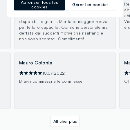
Autoriser tous les
complimenti a due persone che gestiscono
Re
Gérer les cookies
cookies
questo negozio con impegno e serietà, si
ab
chiamano Marco e Andreea. Sempre
ch
disponibili e gentili. Meritano maggior rilievo
Vi
per le loro capacità. Opinione personale ma
è 
dettata dai suddetti motivi che risaltano e
non sono scontati. Complimenti!
Mauro Colonia
Ma
10.07.2022
Bravi i commessi e le commesse
Ot
Afficher plus