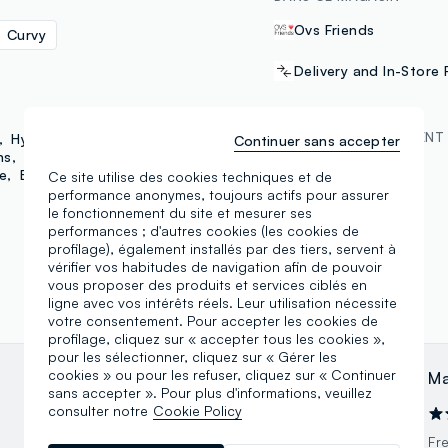
Ovs Friends
Curvy
Delivery and In-Store 
MÉTHODES DE PAYEMENT
Hybrid
Ipanema
Continuer sans accepter
ns
Piombo
B. Angel
e
Beauty Routine
Ce site utilise des cookies techniques et de
Samsung Pay
performance anonymes, toujours actifs pour assurer
le fonctionnement du site et mesurer ses
performances ; d'autres cookies (les cookies de
profilage), également installés par des tiers, servent à
vérifier vos habitudes de navigation afin de pouvoir
vous proposer des produits et services ciblés en
ligne avec vos intérêts réels. Leur utilisation nécessite
votre consentement. Pour accepter les cookies de
profilage, cliquez sur « accepter tous les cookies »,
pour les sélectionner, cliquez sur « Gérer les
cookies » ou pour les refuser, cliquez sur « Continuer
Angela Leonetti
Ma
sans accepter ». Pour plus d'informations, veuillez
consulter notre
Cookie Policy
15.11.2024
Come scrissi due anni fa', rinnovo i miei
Fr