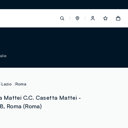
label.account.login
alie
button.loginandregister
button.order.tracking
Lazio
Roma
Mattei C.C. Casetta Mattei -
 98, Roma (Roma)
0