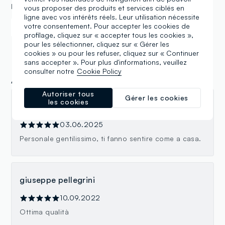
MÉTHODES DE PAYEMENT
vous proposer des produits et services ciblés en
ligne avec vos intérêts réels. Leur utilisation nécessite
votre consentement. Pour accepter les cookies de
Samsung Pay
Apple Pay
profilage, cliquez sur « accepter tous les cookies »,
pour les sélectionner, cliquez sur « Gérer les
cookies » ou pour les refuser, cliquez sur « Continuer
sans accepter ». Pour plus d'informations, veuillez
consulter notre
Cookie Policy
Avis
Autoriser tous
Gérer les cookies
les cookies
Enzo R.
03.06.2025
Personale gentilissimo, ti fanno sentire come a casa.
giuseppe pellegrini
10.09.2022
Ottima qualità