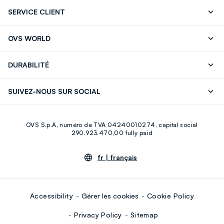
SERVICE CLIENT
Suivre votre Commande
Contactez-Nous
OVS WORLD
FAQ
Store locator
Presse
Carrières
DURABILITÉ
Careers
OVS Card
Découvrez notre parcours
Coton durable
SUIVEZ-NOUS SUR SOCIAL
Eco Value
Circularité
Facebook
Instagram
OVS S.p.A, numéro de TVA 04240010274, capital social
Youtube
Linkedin
290.923.470,00 fully paid
fr |
français
Accessibility
Gérer les cookies
Cookie Policy
Privacy Policy
Sitemap