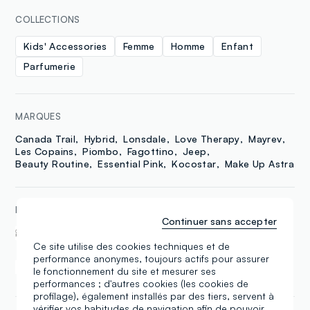
COLLECTIONS
Kids' Accessories
Femme
Homme
Enfant
Parfumerie
MARQUES
Canada Trail
Hybrid
Lonsdale
Love Therapy
Mayrev
Les Copains
Piombo
Fagottino
Jeep
Beauty Routine
Essential Pink
Kocostar
Make Up Astra
DANS CE MAGASIN
Continuer sans accepter
Ovs Friends
Gift Card
Ce site utilise des cookies techniques et de
performance anonymes, toujours actifs pour assurer
Delivery and In-Store
Click & collect
le fonctionnement du site et mesurer ses
Pick-Up
performances ; d'autres cookies (les cookies de
profilage), également installés par des tiers, servent à
vérifier vos habitudes de navigation afin de pouvoir