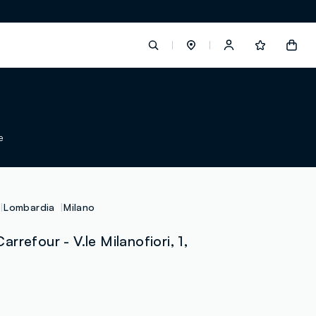
label.account.login
e
button.loginandregister
button.order.tracking
Lombardia
Milano
rrefour - V.le Milanofiori, 1,