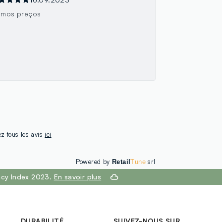
imos preços
ez tous les avis
ici
Powered by
srl
Retail
Tune
ency Index 2023.
En savoir plus
DURABILITÉ
SUIVEZ-NOUS SUR