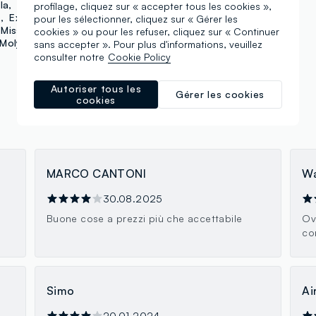
la
Beauty of Joseon
profilage, cliquez sur « accepter tous les cookies »,
k
Extratto
Frank Body
pour les sélectionner, cliquez sur « Gérer les
Missha
Mixsoon
cookies » ou pour les refuser, cliquez sur « Continuer
Moly
sans accepter ». Pour plus d'informations, veuillez
consulter notre
Cookie Policy
Autoriser tous les
Gérer les cookies
cookies
MARCO CANTONI
Wa
30.08.2025
Buone cose a prezzi più che accettabile
Ov
co
Simo
Ai
20.01.2024