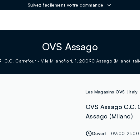
Suivez facilement votre commande
ER
OVS Assago
C.C. Carrefour - V.le Milanofiori, 1, 20090 Assago (Milano) Itali
Les Magasins OVS
Italy
OVS Assago C.C. Ca
Assago (Milano)
Ouvert
09:00-21:00