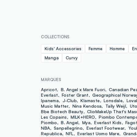
COLLECTIONS
Kids' Accessories
Femme
Homme
En
Manga
Curvy
MARQUES
Apricot
B. Angel x Mare Fuori
Canadian Pe
Everlast
Foster Grant
Geographical Norwa
Ipanema
J-Club
Klamaste
Lonsdale
Lova
Music Matter
Nina Kendosa
Tally Weijl
Uto
Bbe Biotech Beauty
ClioMakeUp That's Mas
Les Copains
MILK+HERO
Piombo Contempo
Piombo
B. Angel
Mya
Everlast Kids
Fagot
NBA
Sanpellegrino
Everlast Footwear
You
Republica
NFL
Everlast Uomo Mare
Grand&