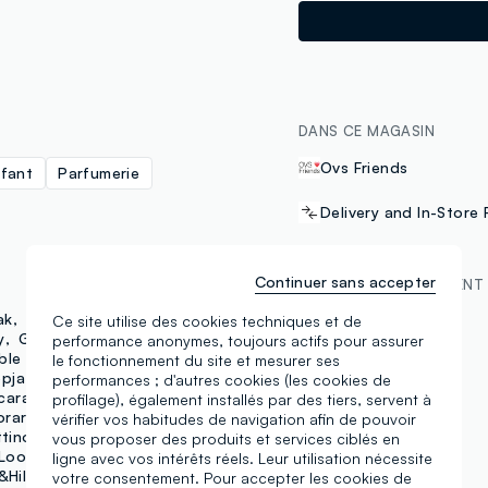
DANS CE MAGASIN
Ovs Friends
fant
Parfumerie
Delivery and In-Store 
Continuer sans accepter
MÉTHODES DE PAYEMENT
ak
Coccinella
E-tees
Ce site utilise des cookies techniques et de
Samsung Pay
y
Girls
Hybrid
performance anonymes, toujours actifs pour assurer
ble
Love Therapy
le fonctionnement du site et mesurer ses
pja
performances ; d'autres cookies (les cookies de
cara
Banana Beauty
profilage), également installés par des tiers, servent à
rary
Piombo Tech
vérifier vos habitudes de navigation afin de pouvoir
tino
Coralife
NHL
vous proposer des produits et services ciblés en
Look
Polinelli
ligne avec vos intérêts réels. Leur utilisation nécessite
Hills
Maui
votre consentement. Pour accepter les cookies de