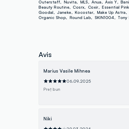
Outerstaff
Nuvita
MLS
Anua
Axis Y
Bani
Beauty Routine
Cosrx
Coxir
Essential Pin
Goodal
Janeke
Kocostar
Make Up Astra
Organic Shop
Round Lab
SKIN1004
Tony 
Avis
Marius Vasile Mihnea
06.09.2025
Preț bun
Niki
29.03.2024