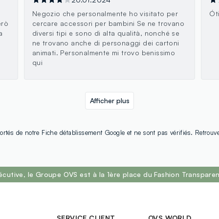
Negozio che personalmente ho visitato per
Ót
erò
cercare accessori per bambini Se ne trovano
a
diversi tipi e sono di alta qualità, nonché se
ne trovano anche di personaggi dei cartoni
animati. Personalmente mi trovo benissimo
qui
Afficher plus
ortés de notre Fiche détablissement Google et ne sont pas vérifiés. Retrouv
écutive, le Groupe OVS est à la 1ère place du Fashion Transpar
SERVICE CLIENT
OVS WORLD