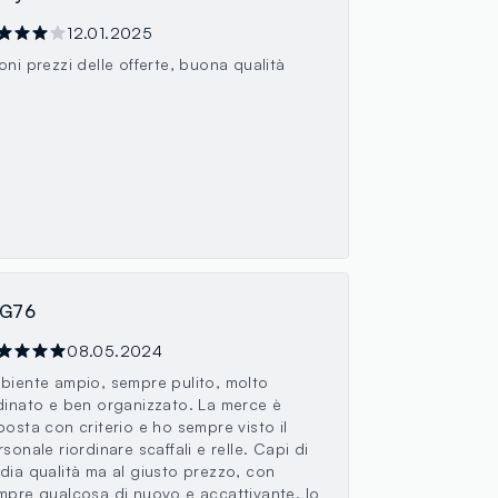
12.01.2025
oni prezzi delle offerte, buona qualità
AG76
08.05.2024
biente ampio, sempre pulito, molto
dinato e ben organizzato. La merce è
posta con criterio e ho sempre visto il
sonale riordinare scaffali e relle. Capi di
dia qualità ma al giusto prezzo, con
mpre qualcosa di nuovo e accattivante. Io