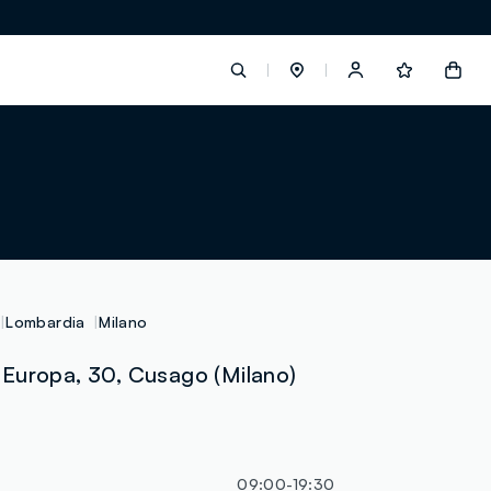
label.account.login
button.loginandregister
button.order.tracking
Lombardia
Milano
Europa, 30, Cusago (Milano)
09:00-19:30