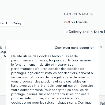
DANS CE MAGASIN
Ovs Friends
fant
Curvy
Delivery and In-Store 
MÉTHODES DE PAYEMENT
ls
Hybrid
J-Club
Continuer sans accepter
 Copains
Piombo
L
NBA
Beeline
Maui
Ce site utilise des cookies techniques et de
Samsung Pay
performance anonymes, toujours actifs pour assurer
le fonctionnement du site et mesurer ses
performances ; d'autres cookies (les cookies de
profilage), également installés par des tiers, servent à
vérifier vos habitudes de navigation afin de pouvoir
vous proposer des produits et services ciblés en
ligne avec vos intérêts réels. Leur utilisation nécessite
votre consentement. Pour accepter les cookies de
profilage, cliquez sur « accepter tous les cookies »,
pour les sélectionner, cliquez sur « Gérer les
cookies » ou pour les refuser, cliquez sur « Continuer
Roberto Vazza
Fa