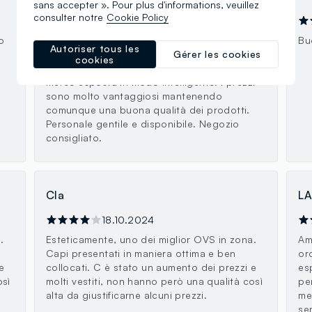
sans accepter ». Pour plus d'informations, veuillez
consulter notre
Cookie Policy
17.02.2026
o
Punto di vendita molto ordinato e
Bu
Autoriser tous les
accogliente, é un piacere entrare e avere
Gérer les cookies
cookies
una chiara visione dei vari reparti e con la
merce esposta in modo intelligente. I prezzi
sono molto vantaggiosi mantenendo
comunque una buona qualità dei prodotti.
Personale gentile e disponibile. Negozio
consigliato.
Cla
L
18.10.2024
.
Esteticamente, uno dei miglior OVS in zona.
Am
Capi presentati in maniera ottima e ben
or
e
collocati. C è stato un aumento dei prezzi e
es
osì
molti vestiti, non hanno però una qualità così
per
alta da giustificarne alcuni prezzi.
me
se