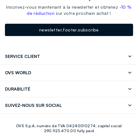
Inscrivez-vous maintenant à la newsletter et obtenez
-10 %
de réduction
sur votre prochain achat !
newsletter.footer.subscribe
SERVICE CLIENT
Suivre votre Commande
Contactez-Nous
OVS WORLD
FAQ
Store locator
Presse
Carrières
DURABILITÉ
Careers
OVS Card
Découvrez notre parcours
Coton durable
SUIVEZ-NOUS SUR SOCIAL
Eco Value
Circularité
Facebook
Instagram
OVS S.p.A, numéro de TVA 04240010274, capital social
Youtube
Linkedin
290.923.470,00 fully paid