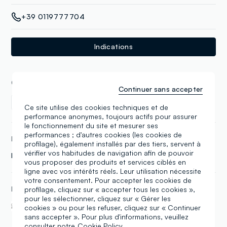
+39 0119777704
Indications
COLLECTIONS
Continuer sans accepter
Enfant
Ce site utilise des cookies techniques et de
performance anonymes, toujours actifs pour assurer
le fonctionnement du site et mesurer ses
performances ; d'autres cookies (les cookies de
MARQUES
profilage), également installés par des tiers, servent à
vérifier vos habitudes de navigation afin de pouvoir
Fagottino
vous proposer des produits et services ciblés en
ligne avec vos intérêts réels. Leur utilisation nécessite
votre consentement. Pour accepter les cookies de
profilage, cliquez sur « accepter tous les cookies »,
DANS CE MAGASIN
pour les sélectionner, cliquez sur « Gérer les
Ovs Friends
cookies » ou pour les refuser, cliquez sur « Continuer
sans accepter ». Pour plus d'informations, veuillez
consulter notre
Cookie Policy