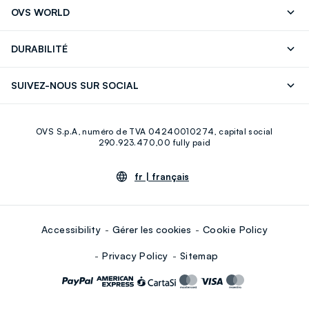
Suivre votre Commande
Contactez-Nous
OVS WORLD
FAQ
Store locator
Presse
Carrières
DURABILITÉ
Careers
OVS Card
Découvrez notre parcours
Coton durable
SUIVEZ-NOUS SUR SOCIAL
Eco Value
Circularité
Facebook
Instagram
OVS S.p.A, numéro de TVA 04240010274, capital social
Youtube
Linkedin
290.923.470,00 fully paid
fr |
français
Accessibility
Gérer les cookies
Cookie Policy
Privacy Policy
Sitemap