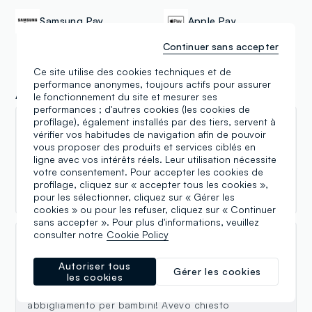
Samsung Pay
Apple Pay
Continuer sans accepter
Ce site utilise des cookies techniques et de
performance anonymes, toujours actifs pour assurer
Avis
le fonctionnement du site et mesurer ses
performances ; d'autres cookies (les cookies de
profilage), également installés par des tiers, servent à
Rita Caria
vérifier vos habitudes de navigation afin de pouvoir
vous proposer des produits et services ciblés en
01.06.2026
ligne avec vos intérêts réels. Leur utilisation nécessite
votre consentement. Pour accepter les cookies de
Vestiti per bimbe e bimbi molto carini. Vasto
profilage, cliquez sur « accepter tous les cookies »,
assortimento. La signora molto gentile👏👏😘
pour les sélectionner, cliquez sur « Gérer les
cookies » ou pour les refuser, cliquez sur « Continuer
sans accepter ». Pour plus d'informations, veuillez
consulter notre
Cookie Policy
Federica Serra
Autoriser tous
Gérer les cookies
03.12.2025
les cookies
Sono davvero entusiasta di questo negozio di
abbigliamento per bambini! Avevo chiesto