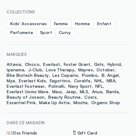
COLLECTIONS
Kids' Accessories
Femme
Homme
Enfant
Parfumerie
Sport
Curvy
MARQUES
Altavia
Chicco
Everlast
Foster Grant
Girls
Hybrid
Ipanema
J-Club
Love Therapy
Mayrev
October
Bbe Biotech Beauty
Les Copains
Piombo
B. Angel
Mya
Everlast Kids
Fagottino
Coralife
NHL
NBA
Everlast Footwear
Polinelli
Navy Sport
NFL
Everlast Uomo Mare
Maui
Jeep
MLS
Anua
Banila
Beauty of Joseon
Beauty Routine
Cosrx
Essential Pink
Make Up Astra
Missha
Organic Shop
DANS CE MAGASIN
Ovs Friends
Gift Card