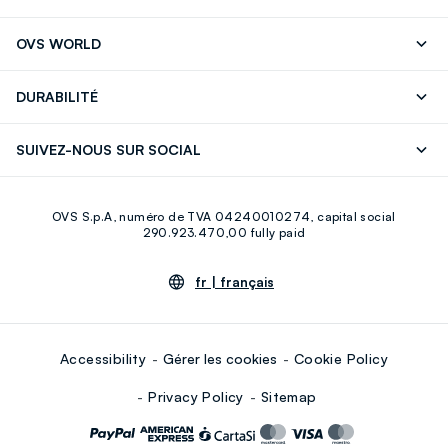
Suivre votre Commande
Contactez-Nous
OVS WORLD
FAQ
Store locator
Presse
Carrières
DURABILITÉ
Careers
OVS Card
Découvrez notre parcours
Coton durable
SUIVEZ-NOUS SUR SOCIAL
Eco Value
Circularité
Facebook
Instagram
OVS S.p.A, numéro de TVA 04240010274, capital social
Youtube
Linkedin
290.923.470,00 fully paid
fr |
français
Accessibility
Gérer les cookies
Cookie Policy
Privacy Policy
Sitemap