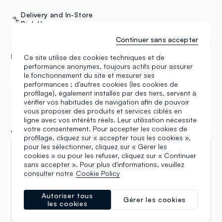
Delivery and In-Store
Pick-Up
Continuer sans accepter
MÉTHODES DE PAYEMENT
Ce site utilise des cookies techniques et de
performance anonymes, toujours actifs pour assurer
le fonctionnement du site et mesurer ses
Samsung Pay
Apple Pay
performances ; d'autres cookies (les cookies de
profilage), également installés par des tiers, servent à
vérifier vos habitudes de navigation afin de pouvoir
vous proposer des produits et services ciblés en
ligne avec vos intérêts réels. Leur utilisation nécessite
Avis
votre consentement. Pour accepter les cookies de
profilage, cliquez sur « accepter tous les cookies »,
pour les sélectionner, cliquez sur « Gérer les
Valentina
cookies » ou pour les refuser, cliquez sur « Continuer
sans accepter ». Pour plus d'informations, veuillez
13.05.2026
consulter notre
Cookie Policy
Complimenti al signore alto che mi ha assistito
Autoriser tous
accuratamente e con estrema simpatia. Ha reso
Gérer les cookies
les cookies
tutto un piacere