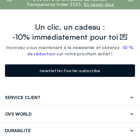
Transparency Index 2023.
En savoir plus
Un clic, un cadeau :
-10% immédiatement pour toi 💌
Inscrivez-vous maintenant à la newsletter et obtenez
-10 %
de réduction
sur votre prochain achat !
newsletter.footer.subscribe
SERVICE CLIENT
Suivre votre Commande
Contactez-Nous
OVS WORLD
FAQ
Store locator
Presse
Carrières
DURABILITÉ
Careers
OVS Card