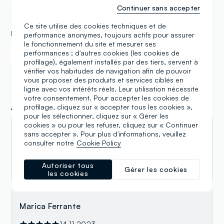
Pick-Up
Continuer sans accepter
Ce site utilise des cookies techniques et de
MÉTHODES DE PAYEMENT
performance anonymes, toujours actifs pour assurer
le fonctionnement du site et mesurer ses
performances ; d'autres cookies (les cookies de
Samsung Pay
Apple Pay
profilage), également installés par des tiers, servent à
vérifier vos habitudes de navigation afin de pouvoir
vous proposer des produits et services ciblés en
ligne avec vos intérêts réels. Leur utilisation nécessite
votre consentement. Pour accepter les cookies de
Avis
profilage, cliquez sur « accepter tous les cookies »,
pour les sélectionner, cliquez sur « Gérer les
cookies » ou pour les refuser, cliquez sur « Continuer
Masssimo Quondam Costanzo
sans accepter ». Pour plus d'informations, veuillez
consulter notre
Cookie Policy
04.04.2025
Ottima
Autoriser tous
Gérer les cookies
les cookies
Marica Ferrante
14.11.2023