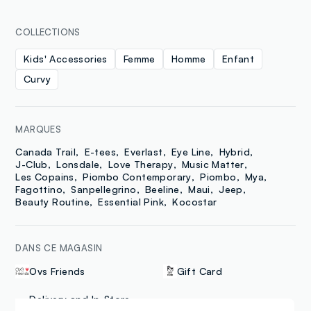
COLLECTIONS
Kids' Accessories
Femme
Homme
Enfant
Curvy
MARQUES
Canada Trail
E-tees
Everlast
Eye Line
Hybrid
J-Club
Lonsdale
Love Therapy
Music Matter
Les Copains
Piombo Contemporary
Piombo
Mya
Fagottino
Sanpellegrino
Beeline
Maui
Jeep
Beauty Routine
Essential Pink
Kocostar
DANS CE MAGASIN
Ovs Friends
Gift Card
Delivery and In-Store
Click & collect