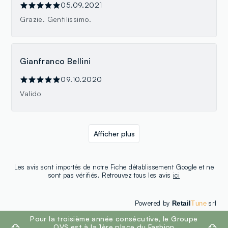
05.09.2021
Grazie. Gentilissimo.
Gianfranco Bellini
09.10.2020
Valido
Afficher plus
Les avis sont importés de notre Fiche détablissement Google et ne
sont pas vérifiés. Retrouvez tous les avis
ici
Powered by
srl
Retail
Tune
footer.ariatitle
Pour la troisième année consécutive, le Groupe
OVS est à la 1ère place du Fashion