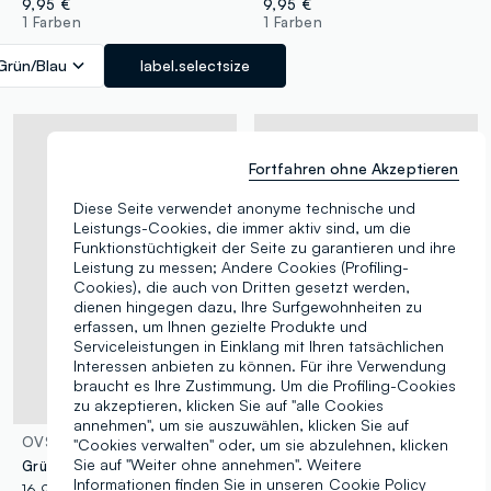
9,95 €
9,95 €
1 Farben
1 Farben
Grün/Blau
label.selectsize
Fortfahren ohne Akzeptieren
Diese Seite verwendet anonyme technische und
Leistungs-Cookies, die immer aktiv sind, um die
Funktionstüchtigkeit der Seite zu garantieren und ihre
Leistung zu messen; Andere Cookies (Profiling-
Cookies), die auch von Dritten gesetzt werden,
dienen hingegen dazu, Ihre Surfgewohnheiten zu
erfassen, um Ihnen gezielte Produkte und
Serviceleistungen in Einklang mit Ihren tatsächlichen
Interessen anbieten zu können. Für ihre Verwendung
braucht es Ihre Zustimmung. Um die Profiling-Cookies
zu akzeptieren, klicken Sie auf "alle Cookies
annehmen", um sie auszuwählen, klicken Sie auf
OVS
MAUI AND SONS
"Cookies verwalten" oder, um sie abzulehnen, klicken
Sie auf "Weiter ohne annehmen". Weitere
Grüne Zehentrenner mit geflochtenem Riemen
Schwarze Zehentrenner mit weicher Sohle
Informationen finden Sie in unseren
Cookie Policy
16,95 €
-30%
11,86 €
14,95 €