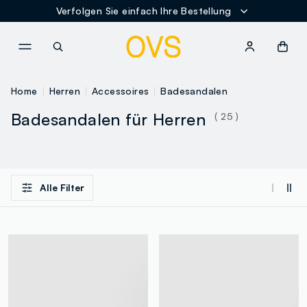
Verfolgen Sie einfach Ihre Bestellung
NAVIGATION.ARIA.GOTOMAINCONTENT
NAVIGATION.ARIA.GOTOFOOT
Home
Herren
Accessoires
Badesandalen
Badesandalen für Herren
( 25 )
Alle Filter