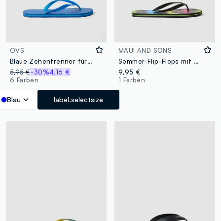
OVS
MAUI AND SONS
Blaue Zehentrenner für den Strand
Sommer-Flip-Flops mit mehrfarbigem Muster
5,95 €
-30%
4,16 €
9,95 €
6 Farben
1 Farben
Blau
label.selectsize