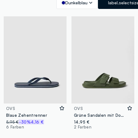
Dunkelblau
label.selectsiz
OVS
OVS
Blaue Zehentrenner
Grüne Sandalen mit Doppelriemen und Schnallen
5,95 €
-30%
4,16 €
14,95 €
6 Farben
2 Farben