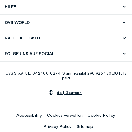
HILFE
Folgen Sie Ihrer
Senden Sie Uns
OVS WORLD
Bestellung/Rücksendung
Eine E-Mail
Drucken
Karrieren
Häufig Gestellte Fragen
Store locator
NACHHALTIGKEIT
Careers
OVS Card
Entdecke unsere Reise
Nachhaltige Baumwolle
FOLGE UNS AUF SOCIAL
Eco Value
Zirkularität
Facebook
Instagram
OVS S.p.A, UID 04240010274, Stammkapital 290.923.470,00 fully
Youtube
Linkedin
paid
de |
Deutsch
Accessibility
Cookies verwalten
Cookie Policy
Privacy Policy
Sitemap