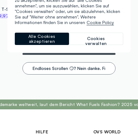
zu akzeptieren, klicken Sie auf "alle Cookies
annehmen", um sie auszuwählen, klicken Sie auf
Jungen Beige T-Shirt aus Reiner Baumwolle im Relaxed Fit mit Print
"Cookies verwalten" oder, um sie abzulehnen, klicken
9,97 €
Sie auf "Weiter ohne annehmen". Weitere
Informationen finden Sie in unseren
Cookie Policy
Alle Cookies
Cookies
akzeptieren
verwalten
Es werden 2 von 2 Artikeln angezeigt
Endloses Scrollen 🙄? Nein danke. Filter!
odemarke weltweit, laut dem Bericht What Fuels Fashion? 2025 v
HILFE
OVS WORLD