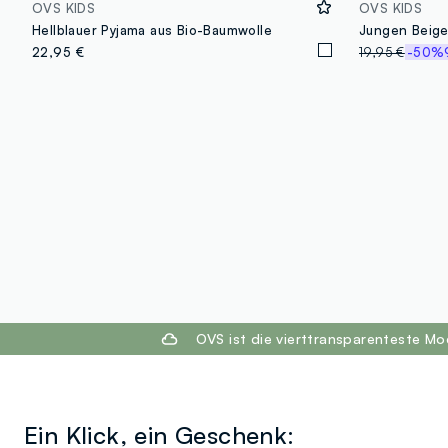
OVS KIDS
OVS KIDS
Hellblauer Pyjama aus Bio-Baumwolle
22,95 €
19,95 €
-50%
footer.ariatitle
OVS ist die vierttransparenteste M
Ein Klick, ein Geschenk: