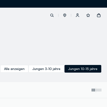
label.account.login
button.loginandregister
button.order.tracking
Alle anzeigen
Jungen 3-10 jahre
Jungen 10-15 jahre