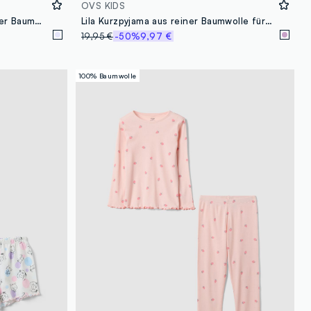
OVS KIDS
Kurzer Mädchenpyjama aus reiner Baumwolle in Violett, reguläre Passform
Lila Kurzpyjama aus reiner Baumwolle für Mädchen mit normaler Passform und Molang
19,95 €
-50%
9,97 €
100% Baumwolle