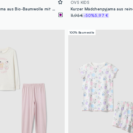
OVS KIDS
Violetter Pyjama aus Bio-Baumwolle mit Allover-Print
11,95 €
-50%
5,97 €
100% Baumwolle