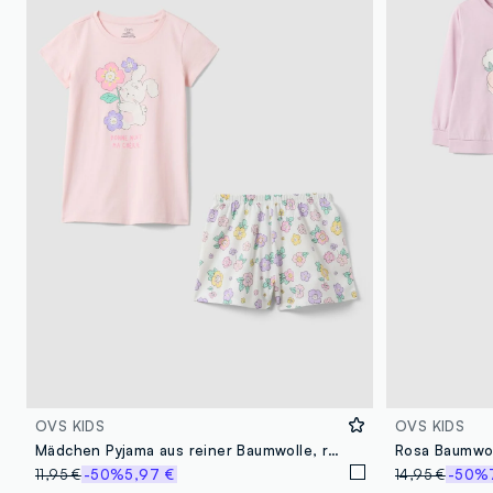
OVS KIDS
OVS KIDS
Mädchen Pyjama aus reiner Baumwolle, reguläre Passform, mit Blumenmuster
Rosa Baumwol
11,95 €
-50%
5,97 €
14,95 €
-50%