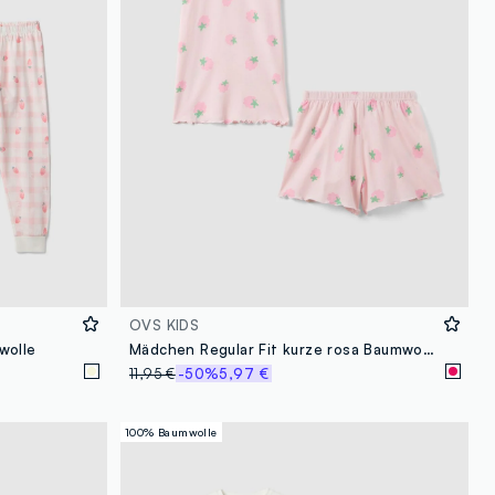
OVS KIDS
wolle
Mädchen Regular Fit kurze rosa Baumwollpyjamas mit Erdbeermotiv
11,95 €
-50%
5,97 €
100% Baumwolle