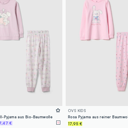
OVS KIDS
l-Pyjama aus Bio-Baumwolle
7,47 €
17,95 €