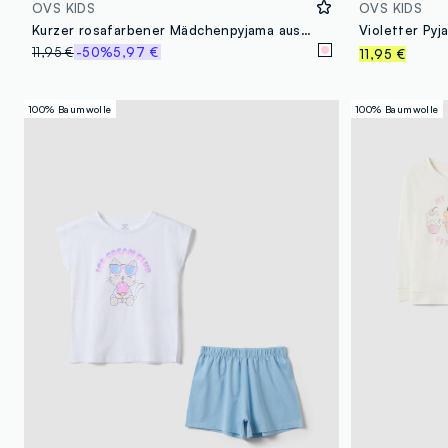
OVS KIDS
OVS KIDS
Kurzer rosafarbener Mädchenpyjama aus reiner Bio-Baumwolle mit Print
11,95 €
-50%
5,97 €
11,95 €
100% Baumwolle
100% Baumwolle