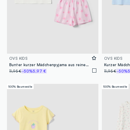
OVS KIDS
OVS KIDS
Bunter kurzer Mädchenpyjama aus reiner Bio-Baumwolle mit Prints
11,95 €
-50%
5,97 €
11,95 €
-50%
5
100% Baumwolle
100% Baumwolle