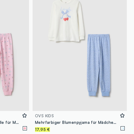
OVS KIDS
Rosa Pyjama aus reiner Baumwolle für Mädchen, reguläre Passform mit Print
Mehrfarbiger Blumenpyjama für Mädchen aus reiner Baumwolle mit regulärer Passform
17,95 €