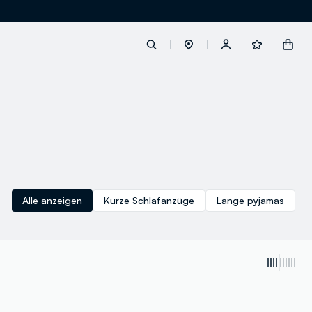
label.account.login
button.loginandregister
button.order.tracking
Alle anzeigen
Kurze Schlafanzüge
Lange pyjamas