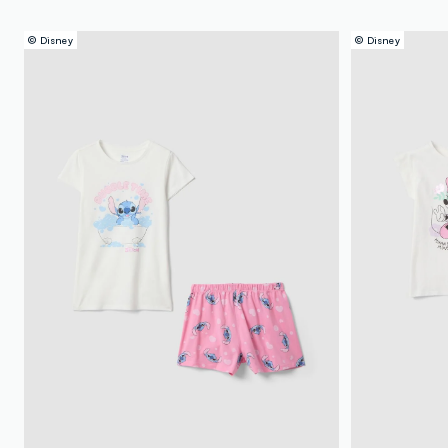
© Disney
© Disney