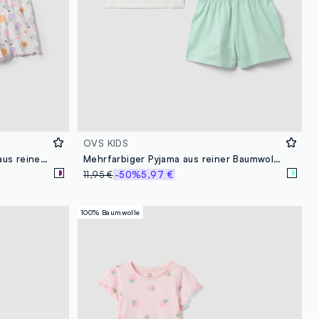
OVS KIDS
Mehrfarbiger Mädchen-Pyjama aus reiner Bio-Baumwolle mit Prints
Mehrfarbiger Pyjama aus reiner Baumwolle für Mädchen, reguläre Passform mit Designs
11,95 €
-50%
5,97 €
100% Baumwolle