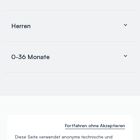
search.noproducts.suggestedcategory.allproducts
Bekleidung
Unterwäsche und pyjamas
Herren
Accessoires
search.noproducts.suggestedcategory.allproducts
Bekleidung
Unterwäsche und pyjamas
0-36 Monate
Accessoires
search.noproducts.suggestedcategory.allproducts
Jungen
Mädchen
Jungen
search.noproducts.suggestedcategory.allproducts
Entdecken Sie unsere anderen
Fortfahren ohne Akzeptieren
Kategorien
Diese Seite verwendet anonyme technische und