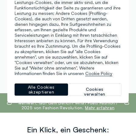
Leistungs-Cookies, die immer aktiv sind, um die
Funktionstüchtigkeit der Seite zu garantieren und ihre
Ledergürtel für herren
Kappen für herren
Leistung zu messen; Andere Cookies (Profiling-
Cookies), die auch von Dritten gesetzt werden,
Tennissocken herren
Gürteltaschen für herren
dienen hingegen dazu, Ihre Surfgewohnheiten zu
erfassen, um Ihnen gezielte Produkte und
Serviceleistungen in Einklang mit Ihren tatsächlichen
Freizeithosen für
Herrenunterwäsche
Interessen anbieten zu können. Für ihre Verwendung
herren
braucht es Ihre Zustimmung. Um die Profiling-Cookies
zu akzeptieren, klicken Sie auf "alle Cookies
Badeshorts für herren
Sportschuhe herren
annehmen", um sie auszuwählen, klicken Sie auf
"Cookies verwalten" oder, um sie abzulehnen, klicken
Sie auf "Weiter ohne annehmen". Weitere
Herren caps
Große größen herren
Informationen finden Sie in unseren
Cookie Policy
Alle Cookies
Cookies
akzeptieren
verwalten
footer.ariatitle
OVS ist die vierttransparenteste Modemarke
weltweit, laut dem Bericht What Fuels Fashion?
2025 von Fashion Revolution.
Mehr erfahren
Ein Klick, ein Geschenk: