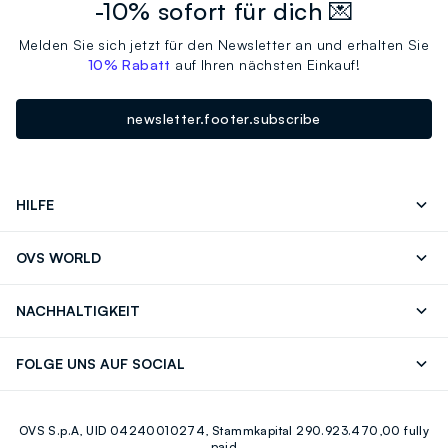
-10% sofort für dich 💌
Melden Sie sich jetzt für den Newsletter an und erhalten Sie
10% Rabatt
auf Ihren nächsten Einkauf!
newsletter.footer.subscribe
HILFE
Folgen Sie Ihrer
Senden Sie Uns
OVS WORLD
Bestellung/Rücksendung
Eine E-Mail
Drucken
Karrieren
Häufig Gestellte Fragen
Store locator
NACHHALTIGKEIT
Careers
OVS Card
Entdecke unsere Reise
Nachhaltige Baumwolle
FOLGE UNS AUF SOCIAL
Eco Value
Zirkularität
Facebook
Instagram
OVS S.p.A, UID 04240010274, Stammkapital 290.923.470,00 fully
Youtube
Linkedin
paid