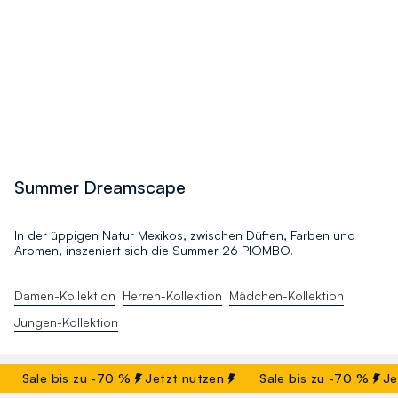
Summer Dreamscape
In der üppigen Natur Mexikos, zwischen Düften, Farben und
Aromen, inszeniert sich die Summer 26 PIOMBO.
Damen-Kollektion
Herren-Kollektion
Mädchen-Kollektion
Jungen-Kollektion
Sale bis zu -70 %
Jetzt nutzen
Sale bis zu -70 %
Jetz