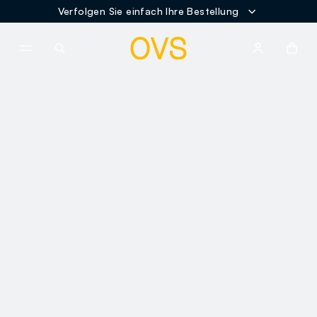
Verfolgen Sie einfach Ihre Bestellung
NAVIGATION.ARIA.GOTOMAINCONTENT
NAVIGATION.ARIA.GOTOFOOT