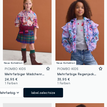
Neue Kollektion
Neue Kollektion
PIOMBO KIDS
PIOMBO KIDS
Mehrfarbiger Mädchenrock aus elastischer Viskose im Karomuster
Mehrfarbige Regenjacke mit Kapuze und Allover-Print für Mädchen
24,95 €
35,95 €
1 Farben
1 Farben
ehrfarbig
label.selectsize