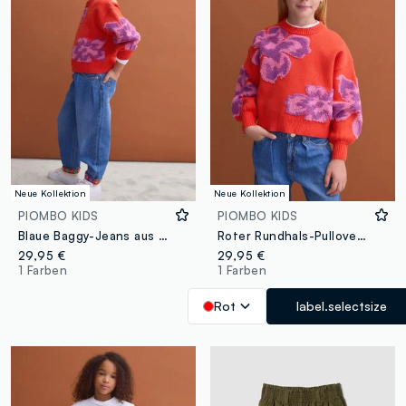
Neue Kollektion
Neue Kollektion
PIOMBO KIDS
PIOMBO KIDS
Blaue Baggy-Jeans aus reiner Baumwolle mit besticktem Umschlag für Mädchen
Roter Rundhals-Pullover aus reiner Baumwolle mit Blumenmuster für Mädchen
29,95 €
29,95 €
1 Farben
1 Farben
Rot
label.selectsize