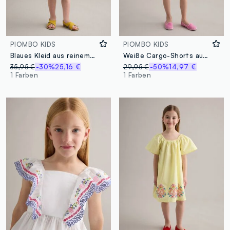
PIOMBO KIDS
PIOMBO KIDS
Blaues Kleid aus reinem Lyocell mit Trägern und Stickerei am Saum
Weiße Cargo-Shorts aus Stretch-Baumwolle
35,95 €
-30%
25,16 €
29,95 €
-50%
14,97 €
1 Farben
1 Farben