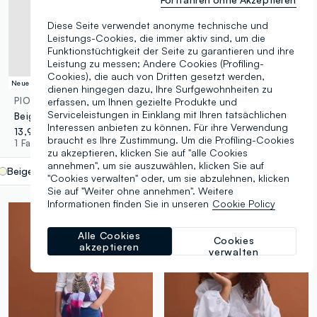
Diese Seite verwendet anonyme technische und
Leistungs-Cookies, die immer aktiv sind, um die
Funktionstüchtigkeit der Seite zu garantieren und ihre
Leistung zu messen; Andere Cookies (Profiling-
Cookies), die auch von Dritten gesetzt werden,
Neue Kollektion
Neue Kollektion
dienen hingegen dazu, Ihre Surfgewohnheiten zu
PIOMBO KIDS
PIOMBO KIDS
erfassen, um Ihnen gezielte Produkte und
Serviceleistungen in Einklang mit Ihren tatsächlichen
Beige Cap aus elastischer Baumwolle mit Animal-Print
Rosa Cropped-Sweatshirt aus Baumwollmix mit Rundhalsausschnitt, Relaxed Fit für Mädchen
Interessen anbieten zu können. Für ihre Verwendung
13,95 €
22,95 €
braucht es Ihre Zustimmung. Um die Profiling-Cookies
1 Farben
1 Farben
zu akzeptieren, klicken Sie auf "alle Cookies
annehmen", um sie auszuwählen, klicken Sie auf
Beige
label.selectsize
"Cookies verwalten" oder, um sie abzulehnen, klicken
Sie auf "Weiter ohne annehmen". Weitere
Informationen finden Sie in unseren
Cookie Policy
Alle Cookies
Cookies
akzeptieren
verwalten