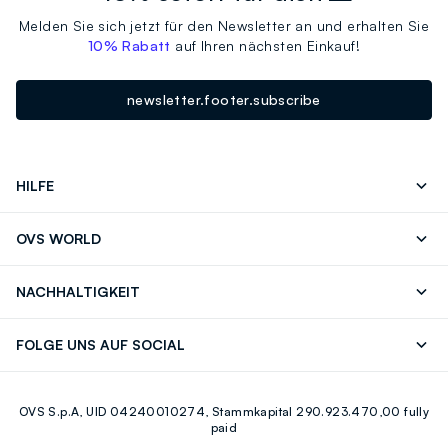
Melden Sie sich jetzt für den Newsletter an und erhalten Sie
10% Rabatt
auf Ihren nächsten Einkauf!
newsletter.footer.subscribe
HILFE
Folgen Sie Ihrer
Senden Sie Uns
OVS WORLD
Bestellung/Rücksendung
Eine E-Mail
Drucken
Karrieren
Häufig Gestellte Fragen
Store locator
NACHHALTIGKEIT
Careers
OVS Card
Entdecke unsere Reise
Nachhaltige Baumwolle
FOLGE UNS AUF SOCIAL
Eco Value
Zirkularität
Facebook
Instagram
OVS S.p.A, UID 04240010274, Stammkapital 290.923.470,00 fully
Youtube
Linkedin
paid