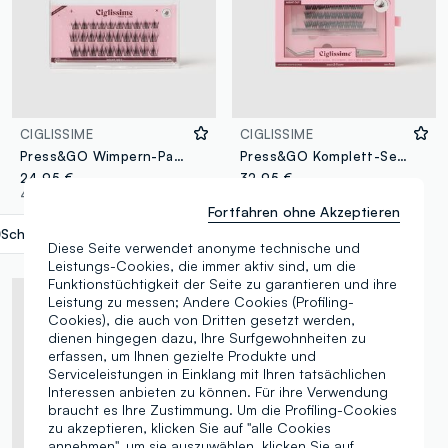
CIGLISSIME
CIGLISSIME
Press&GO Wimpern-Packung – Wispy Wet Style
Press&GO Komplett-Set im Night Out Style
24,95 €
32,95 €
4 Farben
2 Farben
Fortfahren ohne Akzeptieren
Schwarz
label.selectsize
Diese Seite verwendet anonyme technische und
Leistungs-Cookies, die immer aktiv sind, um die
Funktionstüchtigkeit der Seite zu garantieren und ihre
Leistung zu messen; Andere Cookies (Profiling-
Cookies), die auch von Dritten gesetzt werden,
dienen hingegen dazu, Ihre Surfgewohnheiten zu
erfassen, um Ihnen gezielte Produkte und
Serviceleistungen in Einklang mit Ihren tatsächlichen
Interessen anbieten zu können. Für ihre Verwendung
braucht es Ihre Zustimmung. Um die Profiling-Cookies
zu akzeptieren, klicken Sie auf "alle Cookies
annehmen", um sie auszuwählen, klicken Sie auf