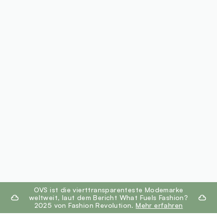
footer.ariatitle
OVS ist die vierttransparenteste Modemarke
weltweit, laut dem Bericht What Fuels Fashion?
2025 von Fashion Revolution.
Mehr erfahren