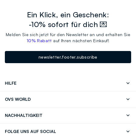
Ein Klick, ein Geschenk:
-10% sofort für dich 💌
Melden Sie sich jetzt für den Newsletter an und erhalten Sie
10% Rabatt
auf Ihren nächsten Einkauf!
newsletter.footer.subscribe
HILFE
Folgen Sie Ihrer
Senden Sie Uns
OVS WORLD
Bestellung/Rücksendung
Eine E-Mail
Drucken
Karrieren
Häufig Gestellte Fragen
Store locator
NACHHALTIGKEIT
Careers
OVS Card
Entdecke unsere Reise
Nachhaltige Baumwolle
FOLGE UNS AUF SOCIAL