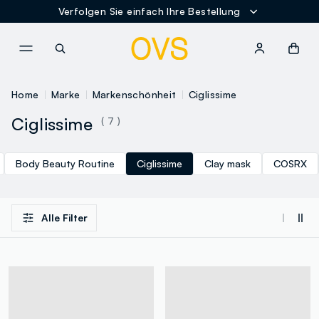
Verfolgen Sie einfach Ihre Bestellung
NAVIGATION.ARIA.GOTOMAINCONTENT
NAVIGATION.ARIA.GOTOFOOT
Home
Marke
Markenschönheit
Ciglissime
Ciglissime
( 7 )
Body Beauty Routine
Ciglissime
Clay mask
COSRX
Alle Filter