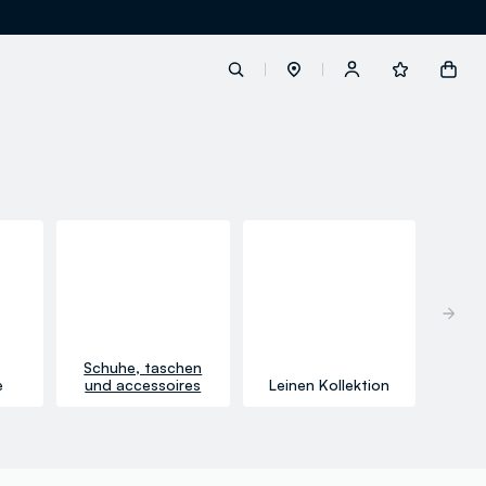
label.account.login
button.loginandregister
button.order.tracking
Schuhe, taschen
e
und accessoires
Leinen Kollektion