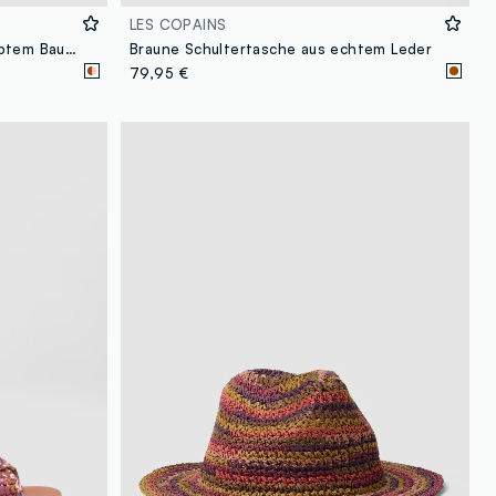
LES COPAINS
Multicolour-Pochette aus gewebtem Baumwollmix
Braune Schultertasche aus echtem Leder
79,95 €