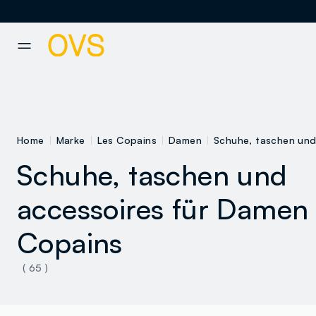
NAVIGATION.ARIA.GOTOMAINCONTENT
NAVIGATION.ARIA.GOTOFOOT
Home
Marke
Les Copains
Damen
Schuhe, taschen und
Schuhe, taschen und
accessoires für Damen
Copains
äntel und
jacken
Sweatshirts
Kleider
( 65 )