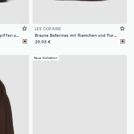
LES COPAINS
Braune Handtasche mit Doppelgriffen und Schulterriemen
Braune Ballerinas mit Riemchen und floraler Stickerei
29,95 €
Neue Kollektion