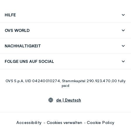
HILFE
Folgen Sie Ihrer
Senden Sie Uns
OVS WORLD
Bestellung/Rücksendung
Eine E-Mail
Drucken
Karrieren
Häufig Gestellte Fragen
Store locator
NACHHALTIGKEIT
Careers
OVS Card
Entdecke unsere Reise
Nachhaltige Baumwolle
FOLGE UNS AUF SOCIAL
Eco Value
Zirkularität
Facebook
Instagram
OVS S.p.A, UID 04240010274, Stammkapital 290.923.470,00 fully
Youtube
Linkedin
paid
de |
Deutsch
Accessibility
Cookies verwalten
Cookie Policy