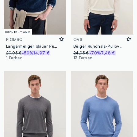
100% Baumwolle
PIOMBO
OVS
Langärmeliger blauer Pullover aus reiner Baumwolle, Regular Fit
Beiger Rundhals-Pullover aus Baumwollmischung im Regular Fit
29,95 €
-50%
14,97 €
24,95 €
-70%
7,48 €
1 Farben
13 Farben