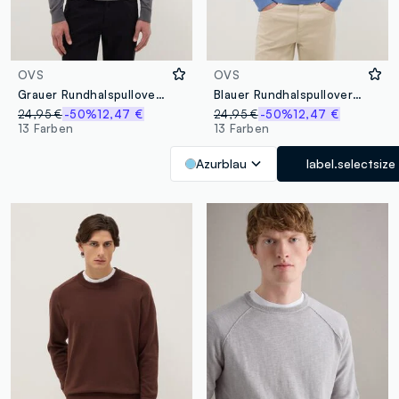
OVS
OVS
Grauer Rundhalspullover aus Baumwollmischung regular fit
Blauer Rundhalspullover in regulärer Passform aus Baumwollmischung
24,95 €
-50%
12,47 €
24,95 €
-50%
12,47 €
13 Farben
13 Farben
Azurblau
label.selectsize