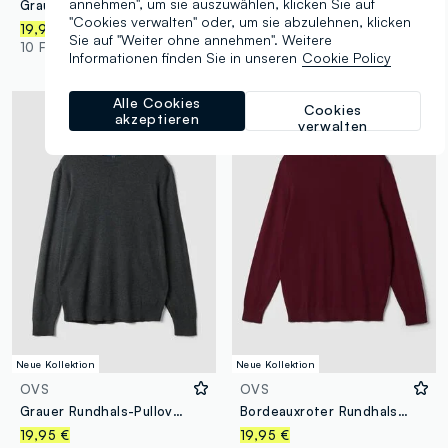
annehmen", um sie auszuwählen, klicken Sie auf
Grauer Rundhalspullover aus Viskosemix, Regular Fit
Blauer Rundhalspullover aus Viskosemix, Regular Fit
"Cookies verwalten" oder, um sie abzulehnen, klicken
19,95 €
19,95 €
Sie auf "Weiter ohne annehmen". Weitere
10 Farben
10 Farben
Informationen finden Sie in unseren
Cookie Policy
Alle Cookies
Cookies
akzeptieren
verwalten
Neue Kollektion
Neue Kollektion
OVS
OVS
Grauer Rundhals-Pullover aus Viskosemix, Regular Fit
Bordeauxroter Rundhalspullover aus Viskosemix, Regular Fit
19,95 €
19,95 €