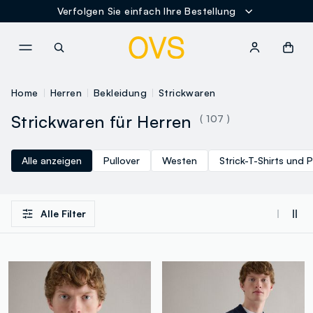
Verfolgen Sie einfach Ihre Bestellung
NAVIGATION.ARIA.GOTOMAINCONTENT
NAVIGATION.ARIA.GOTOFOOT
Home
Herren
Bekleidung
Strickwaren
Strickwaren für Herren
( 107 )
Alle anzeigen
Pullover
Westen
Strick-T-Shirts und 
Alle Filter