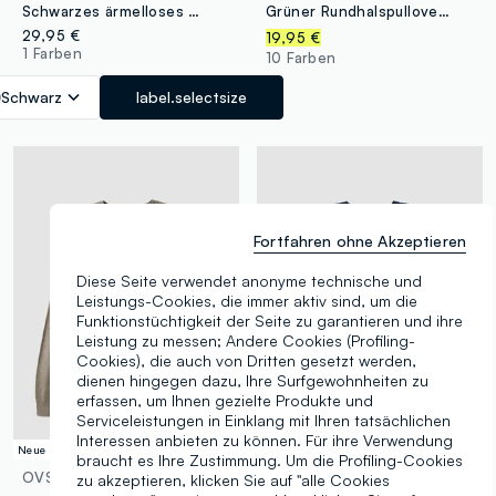
Schwarzes ärmelloses Mesh-Top aus reiner Baumwolle, Oversize-Fit
Grüner Rundhalspullover aus Viskosemix, Regular Fit
29,95 €
19,95 €
1 Farben
10 Farben
Schwarz
label.selectsize
Fortfahren ohne Akzeptieren
Diese Seite verwendet anonyme technische und
Leistungs-Cookies, die immer aktiv sind, um die
Funktionstüchtigkeit der Seite zu garantieren und ihre
Leistung zu messen; Andere Cookies (Profiling-
Cookies), die auch von Dritten gesetzt werden,
dienen hingegen dazu, Ihre Surfgewohnheiten zu
erfassen, um Ihnen gezielte Produkte und
Serviceleistungen in Einklang mit Ihren tatsächlichen
Interessen anbieten zu können. Für ihre Verwendung
Neue Kollektion
Neue Kollektion
braucht es Ihre Zustimmung. Um die Profiling-Cookies
OVS
OVS
zu akzeptieren, klicken Sie auf "alle Cookies