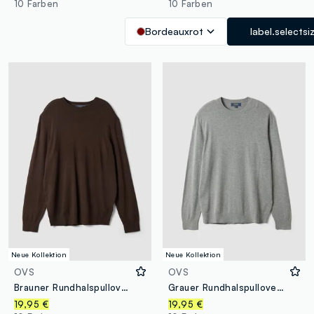
10 Farben
10 Farben
Bordeauxrot
label.selectsi
Neue Kollektion
Neue Kollektion
OVS
OVS
Brauner Rundhalspullover aus Viskosemix, Regular Fit
Grauer Rundhalspullover aus Viskose-Mix, Regular Fit
19,95 €
19,95 €