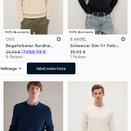
100% Baumwolle
100% Baumwolle
OVS
B.ANGEL
Beigefarbener Rundhalspullover aus reiner Baumwolle mit regulärer Passform
Schwarzer Slim Fit Pullover aus reiner Baumwolle
29,95 €
-70%
8,98 €
39,95 €
6 Farben
1 Farben
Hellbeige
label.selectsize