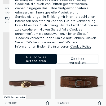
Cookies), die auch von Dritten gesetzt werden,
dienen hingegen dazu, Ihre Surfgewohnheiten zu
OVS
OVS
erfassen, um Ihnen gezielte Produkte und
Schwarzer Gürtel mit silbernen Nieten
Slim Fit Gürtel mit mehrfarbigem Python-Print und goldener Schnalle
Serviceleistungen in Einklang mit Ihren tatsächlichen
12,95 €
9,95 €
Interessen anbieten zu können. Für ihre Verwendung
2 Farben
2 Farben
braucht es Ihre Zustimmung. Um die Profiling-Cookies
zu akzeptieren, klicken Sie auf "alle Cookies
annehmen", um sie auszuwählen, klicken Sie auf
"Cookies verwalten" oder, um sie abzulehnen, klicken
Sie auf "Weiter ohne annehmen". Weitere
Informationen finden Sie in unseren
Cookie Policy
Alle Cookies
Cookies
akzeptieren
verwalten
100% Echtes leder
PIOMBO
B.ANGEL