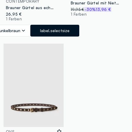
CONTEMPORARY
Brauner Gürtel mit Nieten
Brauner Gürtel aus echtem Leder mit goldener Schnalle
19,95 €
-30%
13,96 €
26,95 €
1 Farben
1 Farben
unkelbraun
label.selectsize
OVS