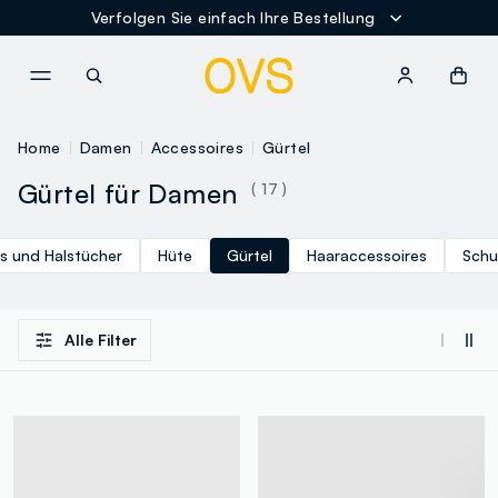
Verfolgen Sie einfach Ihre Bestellung
NAVIGATION.ARIA.GOTOMAINCONTENT
NAVIGATION.ARIA.GOTOFOOT
Home
Damen
Accessoires
Gürtel
Gürtel für Damen
( 17 )
s und Halstücher
Hüte
Gürtel
Haaraccessoires
Schu
Alle Filter