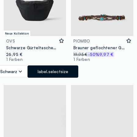
Neue Kollektion
OVS
PIOMBO
Schwarze Gürteltasche mit verstellbarem Riemen und Reissverschluss
Brauner geflochtener Gürtel mit Perlen und Ziersteinen
26,95 €
19,95 €
-50%
9,97 €
1 Farben
1 Farben
Schwarz
label.selectsize