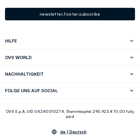
newsletter.footer.subscribe
HILFE
Folgen Sie Ihrer
Senden Sie Uns
OVS WORLD
Bestellung/Rücksendung
Eine E-Mail
Drucken
Karrieren
Häufig Gestellte Fragen
Store locator
NACHHALTIGKEIT
Careers
OVS Card
Entdecke unsere Reise
Nachhaltige Baumwolle
FOLGE UNS AUF SOCIAL
Eco Value
Zirkularität
Facebook
Instagram
OVS S.p.A, UID 04240010274, Stammkapital 290.923.470,00 fully
Youtube
Linkedin
paid
de |
Deutsch