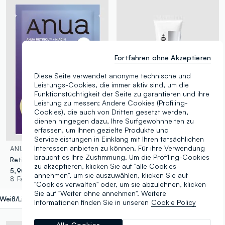
Fortfahren ohne Akzeptieren
Diese Seite verwendet anonyme technische und
Leistungs-Cookies, die immer aktiv sind, um die
Funktionstüchtigkeit der Seite zu garantieren und ihre
Leistung zu messen; Andere Cookies (Profiling-
Cookies), die auch von Dritten gesetzt werden,
dienen hingegen dazu, Ihre Surfgewohnheiten zu
erfassen, um Ihnen gezielte Produkte und
Serviceleistungen in Einklang mit Ihren tatsächlichen
Interessen anbieten zu können. Für ihre Verwendung
ANUA
ANUA
braucht es Ihre Zustimmung. Um die Profiling-Cookies
Retinol Niacin Night Care Maske 24 ml | Anua K-Pop Demon Hunters
PDRN Hyaluronic Acid 100 Moisture Cream 60 ml – Koreanische Hautpflege
zu akzeptieren, klicken Sie auf "alle Cookies
5,90 €
29,90 €
annehmen", um sie auszuwählen, klicken Sie auf
8 Farben
1 Farben
"Cookies verwalten" oder, um sie abzulehnen, klicken
Sie auf "Weiter ohne annehmen". Weitere
Weiß/Lila
label.selectsize
Informationen finden Sie in unseren
Cookie Policy
Alle Cookies