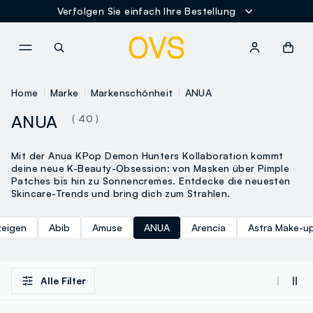
Verfolgen Sie einfach Ihre Bestellung
NAVIGATION.ARIA.GOTOMAINCONTENT
NAVIGATION.ARIA.GOTOFOOT
Home
Marke
Markenschönheit
ANUA
ANUA
( 40 )
Mit der Anua KPop Demon Hunters Kollaboration kommt
deine neue K-Beauty-Obsession: von Masken über Pimple
Patches bis hin zu Sonnencremes. Entdecke die neuesten
Skincare-Trends und bring dich zum Strahlen.
zeigen
Abib
Amuse
ANUA
Arencia
Astra Make-u
Alle Filter