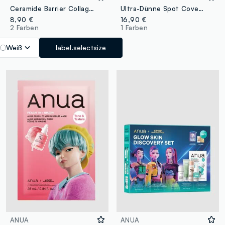
Ceramide Barrier Collagen Mask 29G | Anua K-Pop Demon Hunters
Ultra-Dünne Spot Cover Patches 55 - Anua KPop Demon Hunters
8,90 €
16,90 €
2 Farben
1 Farben
Weiß
label.selectsize
ANUA
ANUA