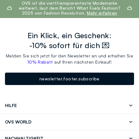
footer.ariatitle
OVS ist die vierttransparenteste Modemarke
weltweit, laut dem Bericht What Fuels Fashion?
2025 von Fashion Revolution.
Mehr erfahren
Ein Klick, ein Geschenk:
-10% sofort für dich 💌
Melden Sie sich jetzt für den Newsletter an und erhalten Sie
10% Rabatt
auf Ihren nächsten Einkauf!
newsletter.footer.subscribe
HILFE
Folgen Sie Ihrer
Senden Sie Uns
OVS WORLD
Bestellung/Rücksendung
Eine E-Mail
Drucken
Karrieren
Häufig Gestellte Fragen
Store locator
NACHHALTIGKEIT