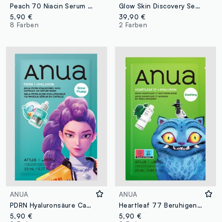
Peach 70 Niacin Serum Tuchmaske 25 ml | Anua K-Pop Demon Hunters
Glow Skin Discovery Set | Anua K-Pop Demon Hunters
5,90 €
39,90 €
8 Farben
2 Farben
ANUA
ANUA
PDRN Hyaluronsäure Capsule 100 Serum-Maske 23 ml | Anua K-Pop Demon Hunters
Heartleaf 77 Beruhigende Maske 25 ml | Anua K-Pop Demon Hunters
5,90 €
5,90 €