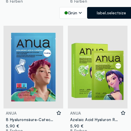
8 Farben
8 Farben
Grün
label.selectsize
ANUA
ANUA
8 Hyaluronsäure-Catechin Cool Slim Maske 24 ml | Anua K-Pop Demon Hunters
Azelaic Acid Hyaluron Redness Soothing Serum-Maske 23 ml | Anua K‑Pop Demon Hunters
5,90 €
5,90 €
8 Farben
8 Farben