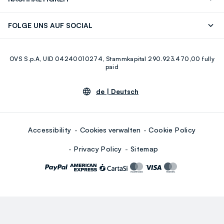
Careers
OVS Card
Entdecke unsere Reise
Nachhaltige Baumwolle
FOLGE UNS AUF SOCIAL
Eco Value
Zirkularität
Facebook
Instagram
OVS S.p.A, UID 04240010274, Stammkapital 290.923.470,00 fully
Youtube
Linkedin
paid
de |
Deutsch
Accessibility
Cookies verwalten
Cookie Policy
Privacy Policy
Sitemap