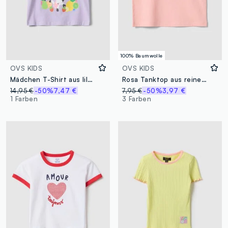
100% Baumwolle
OVS KIDS
OVS KIDS
Mädchen T-Shirt aus lila Stretchbaumwolle mit regulärer Passform
Rosa Tanktop aus reiner Baumwolle mit Regenbogen-Print
14,95 €
-50%
7,47 €
7,95 €
-50%
3,97 €
1 Farben
3 Farben