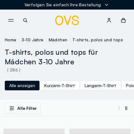
Verfolgen Sie einfach Ihre Bestellung
NAVIGATION.ARIA.GOTOMAINCONTENT
NAVIGATION.ARIA.GOTOFOOT
Home
3-10 Jahre
Mädchen
T-shirts, polos und tops
T-shirts, polos und tops für
Mädchen 3-10 Jahre
( 286 )
Alle anzeigen
Kurzarm-T-Shirt
Langarm-T-Shirt
Polo
Alle Filter