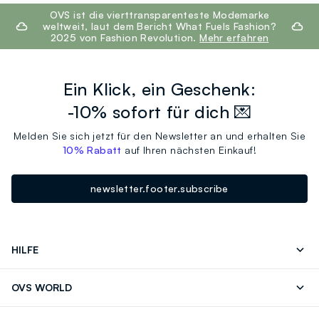
footer.ariatitle
OVS ist die vierttransparenteste Modemarke
weltweit, laut dem Bericht What Fuels Fashion?
2025 von Fashion Revolution.
Mehr erfahren
Ein Klick, ein Geschenk:
-10% sofort für dich 💌
Melden Sie sich jetzt für den Newsletter an und erhalten Sie
10% Rabatt
auf Ihren nächsten Einkauf!
newsletter.footer.subscribe
HILFE
Folgen Sie Ihrer
Senden Sie Uns
OVS WORLD
Bestellung/Rücksendung
Eine E-Mail
Drucken
Karrieren
Häufig Gestellte Fragen
Store locator