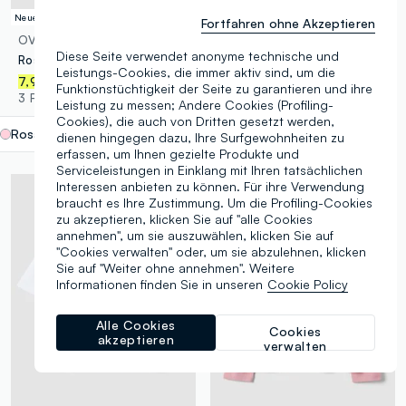
Neue Kollektion
100% Baumwolle
Fortfahren ohne Akzeptieren
OVS KIDS
OVS KIDS
Diese Seite verwendet anonyme technische und
Rosa T-Shirt aus reiner Bio-Baumwolle mit Teddy-Print für Mädchen
Beige regulär geschnittenes T-Shirt aus reiner Baumwolle mit Druck für Mädchen
Leistungs-Cookies, die immer aktiv sind, um die
9,95 €
-50%
4,97 €
7,95 €
Funktionstüchtigkeit der Seite zu garantieren und ihre
6 Farben
3 Farben
Leistung zu messen; Andere Cookies (Profiling-
Cookies), die auch von Dritten gesetzt werden,
Rosa
label.selectsize
dienen hingegen dazu, Ihre Surfgewohnheiten zu
erfassen, um Ihnen gezielte Produkte und
Serviceleistungen in Einklang mit Ihren tatsächlichen
Interessen anbieten zu können. Für ihre Verwendung
braucht es Ihre Zustimmung. Um die Profiling-Cookies
zu akzeptieren, klicken Sie auf "alle Cookies
annehmen", um sie auszuwählen, klicken Sie auf
"Cookies verwalten" oder, um sie abzulehnen, klicken
Sie auf "Weiter ohne annehmen". Weitere
Informationen finden Sie in unseren
Cookie Policy
Alle Cookies
Cookies
akzeptieren
verwalten