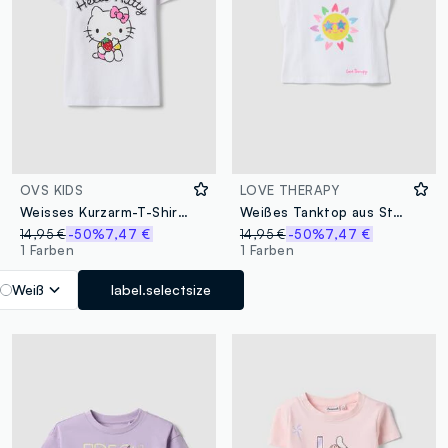
OVS KIDS
LOVE THERAPY
Weisses Kurzarm-T-Shirt aus Stretch-Baumwolle
Weißes Tanktop aus Stretch-Baumwolle mit Frontprint
14,95 €
-50%
7,47 €
14,95 €
-50%
7,47 €
1 Farben
1 Farben
Weiß
label.selectsize