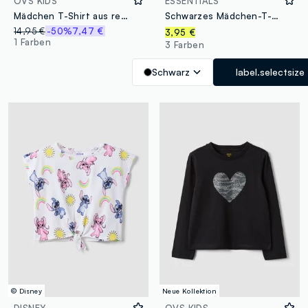
OVS KIDS
ESSENTIALS
Mädchen T-Shirt aus reinem Baumwolle weiß regular fit mit Stickereien
Schwarzes Mädchen-T-Shirt aus reiner Bio-Baumwolle mit Rundhalsausschnitt
14,95 €
-50%
7,47 €
3,95 €
1 Farben
3 Farben
Schwarz
label.selectsize
© Disney
Neue Kollektion