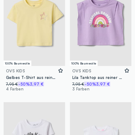
100% Baumwolle
100% Baumwolle
OVS KIDS
OVS KIDS
Gelbes T-Shirt aus reiner Baumwolle mit lockerer Passform und Stern für Mädchen
Lila Tanktop aus reiner Baumwolle mit Regenbogen-Print
7,95 €
-50%
3,97 €
7,95 €
-50%
3,97 €
4 Farben
3 Farben