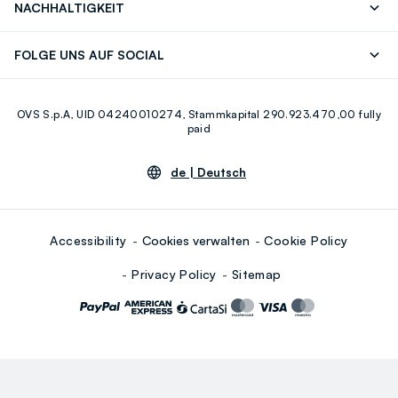
NACHHALTIGKEIT
Careers
OVS Card
Entdecke unsere Reise
Nachhaltige Baumwolle
FOLGE UNS AUF SOCIAL
Eco Value
Zirkularität
Facebook
Instagram
OVS S.p.A, UID 04240010274, Stammkapital 290.923.470,00 fully
Youtube
Linkedin
paid
de |
Deutsch
Accessibility
Cookies verwalten
Cookie Policy
Privacy Policy
Sitemap