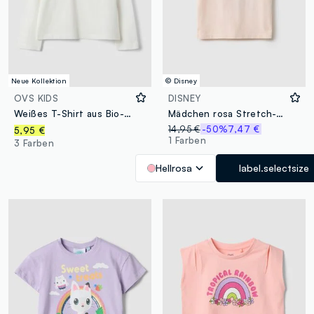
Neue Kollektion
© Disney
OVS KIDS
DISNEY
Weißes T-Shirt aus Bio-Baumwolle mit Herz-Print für Mädchen, Regular Fit
Mädchen rosa Stretch-Baumwolle Regular Fit T-Shirt mit Print
14,95 €
-50%
7,47 €
5,95 €
1 Farben
3 Farben
Hellrosa
label.selectsize