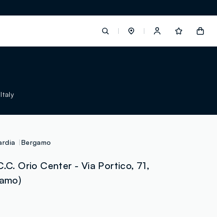
label.account.login
Italy
button.loginandregister
button.order.tracking
rdia
Bergamo
.C. Orio Center - Via Portico, 71,
gamo)
loyalty.euro.points
loyalty.guest.message