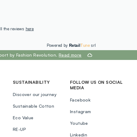
ll the reviews
here
Powered by
srl
Retail
Tune
port by Fashion Revolution.
Read more
SUSTAINABILITY
FOLLOW US ON SOCIAL
MEDIA
Discover our journey
Facebook
Sustainable Cotton
Instagram
Eco Value
Youtube
RE-UP
Linkedin