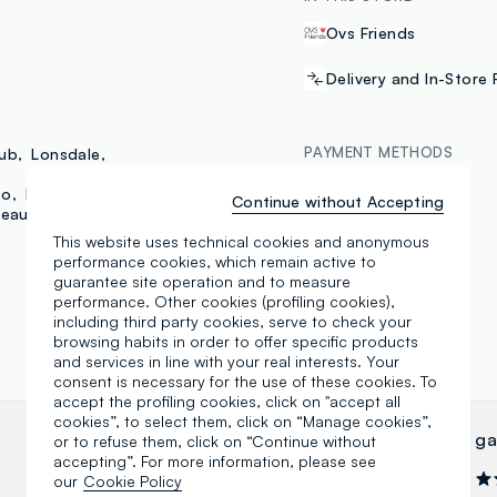
Ovs Friends
Delivery and In-Store 
PAYMENT METHODS
lub
Lonsdale
bo
B. Angel
Samsung Pay
Continue without Accepting
eauty Routine
This website uses technical cookies and anonymous
performance cookies, which remain active to
guarantee site operation and to measure
performance. Other cookies (profiling cookies),
including third party cookies, serve to check your
browsing habits in order to offer specific products
and services in line with your real interests. Your
consent is necessary for the use of these cookies. To
accept the profiling cookies, click on "accept all
cookies”, to select them, click on “Manage cookies”,
MATTIA VAVASSORI
ga
or to refuse them, click on “Continue without
accepting”. For more information, please see
23.02.2026
our
Cookie Policy