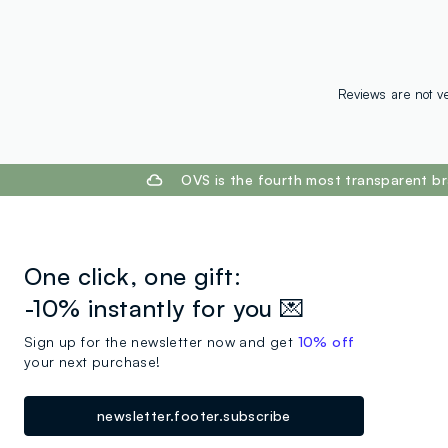
Reviews are not ve
footer.ariatitle
OVS is the fourth most transparent br
One click, one gift:
-10% instantly for you 💌
Sign up for the newsletter now and get
10% off
your next purchase!
newsletter.footer.subscribe