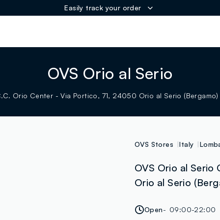
Easily track your order
ER
OVS Orio al Serio
.C. Orio Center - Via Portico, 71, 24050 Orio al Serio (Bergamo) 
OVS Stores
Italy
Lomba
OVS Orio al Serio C
Orio al Serio (Ber
Open
09:00-22:00