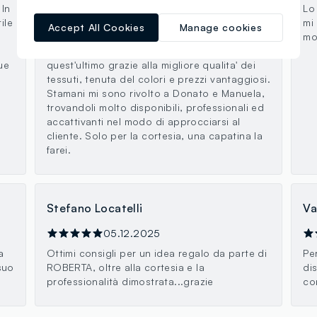
 In
Ambiente pulito, ordinato e con uno staff
Lo
ile
giovane. Vasta scelta a prezzi competitivi.
mi
Accept All Cookies
Manage cookies
OVS che in fase iniziale nacque come
mo
divisione del Gruppo Coin ha surclassato
ue
quest'ultimo grazie alla migliore qualita' dei
tessuti, tenuta del colori e prezzi vantaggiosi.
Stamani mi sono rivolto a Donato e Manuela,
trovandoli molto disponibili, professionali ed
accattivanti nel modo di approcciarsi al
cliente. Solo per la cortesia, una capatina la
farei.
Stefano Locatelli
Va
05.12.2025
a
Ottimi consigli per un idea regalo da parte di
Pe
suo
ROBERTA, oltre alla cortesia e la
di
professionalità dimostrata...grazie
co