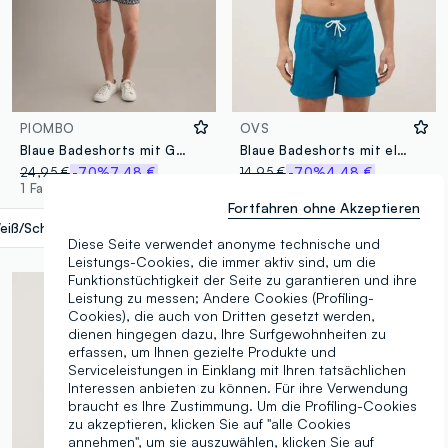
PIOMBO
OVS
Blaue Badeshorts mit Grafikprint
Blaue Badeshorts mit elastischem Bund
24,95 €
-70%
7,48 €
14,95 €
-70%
4,48 €
1 Farben
6 Farben
Fortfahren ohne Akzeptieren
eiß/Schwarz
label.selectsize
Diese Seite verwendet anonyme technische und
Leistungs-Cookies, die immer aktiv sind, um die
Funktionstüchtigkeit der Seite zu garantieren und ihre
Leistung zu messen; Andere Cookies (Profiling-
Cookies), die auch von Dritten gesetzt werden,
dienen hingegen dazu, Ihre Surfgewohnheiten zu
erfassen, um Ihnen gezielte Produkte und
Serviceleistungen in Einklang mit Ihren tatsächlichen
Interessen anbieten zu können. Für ihre Verwendung
braucht es Ihre Zustimmung. Um die Profiling-Cookies
zu akzeptieren, klicken Sie auf "alle Cookies
annehmen", um sie auszuwählen, klicken Sie auf