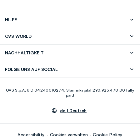
HILFE
Folgen Sie Ihrer
Senden Sie Uns
OVS WORLD
Bestellung/Rücksendung
Eine E-Mail
Drucken
Karrieren
Häufig Gestellte Fragen
Store locator
NACHHALTIGKEIT
Careers
OVS Card
Entdecke unsere Reise
Nachhaltige Baumwolle
FOLGE UNS AUF SOCIAL
Eco Value
Zirkularität
Facebook
Instagram
OVS S.p.A, UID 04240010274, Stammkapital 290.923.470,00 fully
Youtube
Linkedin
paid
de |
Deutsch
Accessibility
Cookies verwalten
Cookie Policy