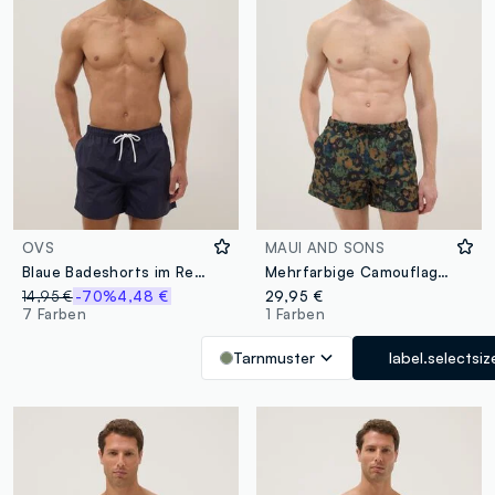
OVS
MAUI AND SONS
Blaue Badeshorts im Regular Fit mit Kordelzug
Mehrfarbige Camouflage-Badeshorts mit Kordelzug
14,95 €
-70%
4,48 €
29,95 €
7 Farben
1 Farben
Tarnmuster
label.selectsiz