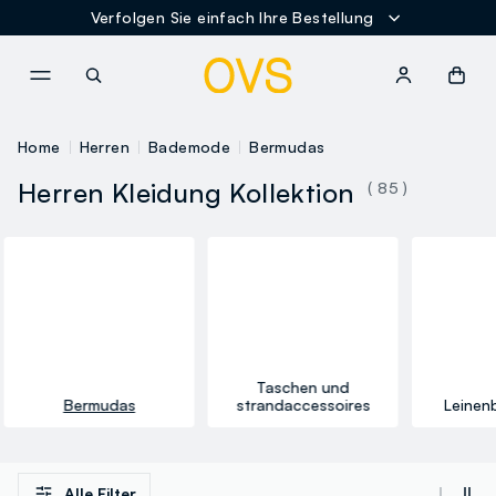
Verfolgen Sie einfach Ihre Bestellung
NAVIGATION.ARIA.GOTOMAINCONTENT
NAVIGATION.ARIA.GOTOFOOT
Home
Herren
Bademode
Bermudas
Herren Kleidung Kollektion
( 85 )
Taschen und
Bermudas
strandaccessoires
Leinen
Alle Filter