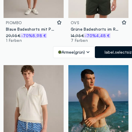
PIOMBO
OVS
Blaue Badeshorts mit Paisley-Print
Grüne Badeshorts im Regular Fit mit Kordelzug
29,95 €
-70%
8,98 €
14,95 €
-70%
4,48 €
1 Farben
7 Farben
Armee(grün)
label.selectsi