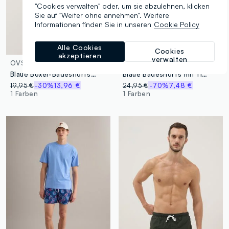
"Cookies verwalten" oder, um sie abzulehnen, klicken
Sie auf "Weiter ohne annehmen". Weitere
Informationen finden Sie in unseren
Cookie Policy
Alle Cookies
Cookies
akzeptieren
verwalten
OVS
PIOMBO
Blaue Boxer-Badeshorts mit mehrfarbigem Farbverlauf-Print
Blaue Badeshorts mit floralem Print
19,95 €
-30%
13,96 €
24,95 €
-70%
7,48 €
1 Farben
1 Farben