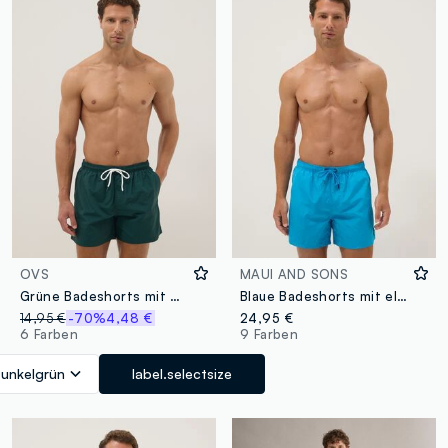
OVS
MAUI AND SONS
Grüne Badeshorts mit elastischem Bund
Blaue Badeshorts mit elastischem Bund und Kordelzug
14,95 €
-70%
4,48 €
24,95 €
6 Farben
9 Farben
unkelgrün
label.selectsize