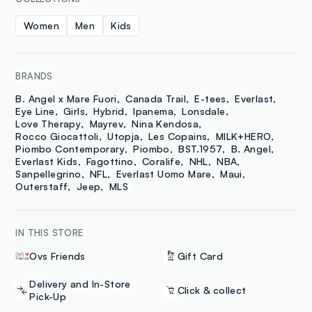
Women
Men
Kids
BRANDS
B. Angel x Mare Fuori
Canada Trail
E-tees
Everlast
Eye Line
Girls
Hybrid
Ipanema
Lonsdale
Love Therapy
Mayrev
Nina Kendosa
Rocco Giocattoli
Utopja
Les Copains
MILK+HERO
Piombo Contemporary
Piombo
BST.1957
B. Angel
Everlast Kids
Fagottino
Coralife
NHL
NBA
Sanpellegrino
NFL
Everlast Uomo Mare
Maui
Outerstaff
Jeep
MLS
IN THIS STORE
Ovs Friends
Gift Card
Delivery and In-Store
Click & collect
Pick-Up