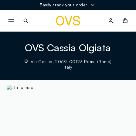
Easily track your order
NAVIGATION.ARIA.GOTOMAINCONTENT
NAVIGATION.ARIA.GOTOFOOT
OVS Cassia Olgiata
Via Cassia, 2069, 00123 Roma (Roma)
Italy