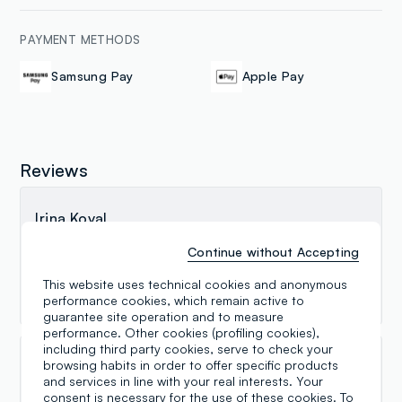
PAYMENT METHODS
Samsung Pay
Apple Pay
Reviews
Irina Koval
05.08.2026
Continue without Accepting
Магазин небольшой, но выбор есть. На каждый
This website uses technical cookies and anonymous
товар есть свой покупатель.
performance cookies, which remain active to
guarantee site operation and to measure
performance. Other cookies (profiling cookies),
including third party cookies, serve to check your
browsing habits in order to offer specific products
Carlo Troni
and services in line with your real interests. Your
consent is necessary for the use of these cookies. To
27.05.2026