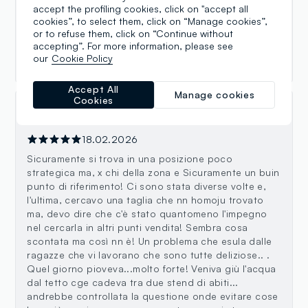
accept the profiling cookies, click on "accept all
Le dipendenti Giulia, Giorgia e Alessia, sono
cookies”, to select them, click on “Manage cookies”,
professionalmente validissime ed a livello di
or to refuse them, click on “Continue without
disponibilità, competenze e pazienza, di assoluta
accepting”. For more information, please see
qualità. Grazie!!
our
Cookie Policy
Accept All
Manage cookies
Cookies
Delia P
18.02.2026
Sicuramente si trova in una posizione poco
strategica ma, x chi della zona e Sicuramente un buin
punto di riferimento! Ci sono stata diverse volte e,
l'ultima, cercavo una taglia che nn homoju trovato
ma, devo dire che c'è stato quantomeno l'impegno
nel cercarla in altri punti vendita! Sembra cosa
scontata ma così nn è! Un problema che esula dalle
ragazze che vi lavorano che sono tutte deliziose.. .
Quel giorno pioveva...molto forte! Veniva giù l'acqua
dal tetto cge cadeva tra due stend di abiti...
andrebbe controllata la questione onde evitare cose