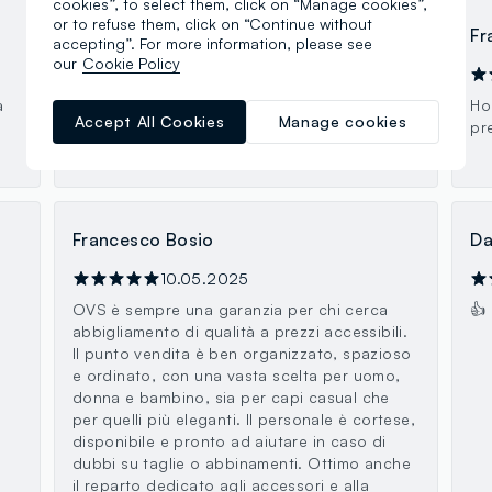
cookies”, to select them, click on “Manage cookies”,
or to refuse them, click on “Continue without
Simone Scaravella
Fr
accepting”. For more information, please see
our
Cookie Policy
01.04.2026
à
Commesse cortesi e alla mano , sempre
Ho
Accept All Cookies
Manage cookies
disponibili. Ultimamente il mio cambio
pr
guardaroba lo faccio con i loro articoli.
Francesco Bosio
Da
10.05.2025
OVS è sempre una garanzia per chi cerca
👍
abbigliamento di qualità a prezzi accessibili.
Il punto vendita è ben organizzato, spazioso
e ordinato, con una vasta scelta per uomo,
donna e bambino, sia per capi casual che
per quelli più eleganti. Il personale è cortese,
disponibile e pronto ad aiutare in caso di
dubbi su taglie o abbinamenti. Ottimo anche
il reparto dedicato agli accessori e alla