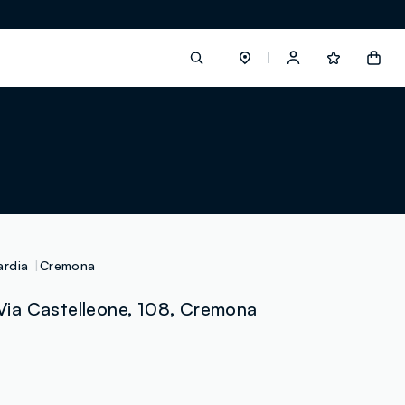
label.account.login
button.loginandregister
button.order.tracking
rdia
Cremona
ia Castelleone, 108, Cremona
loyalty.euro.points
loyalty.guest.message