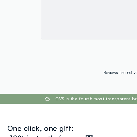
Reviews are not ve
footer.ariatitle
OVS is the fourth most transparent br
One click, one gift: