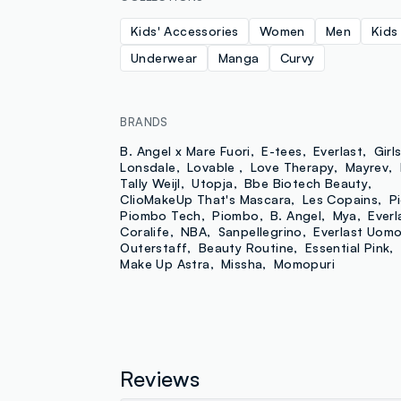
Kids' Accessories
Women
Men
Kids
Underwear
Manga
Curvy
BRANDS
B. Angel x Mare Fuori
E-tees
Everlast
Girl
Lonsdale
Lovable
Love Therapy
Mayrev
Tally Weijl
Utopja
Bbe Biotech Beauty
ClioMakeUp That's Mascara
Les Copains
P
Piombo Tech
Piombo
B. Angel
Mya
Everl
Coralife
NBA
Sanpellegrino
Everlast Uom
Outerstaff
Beauty Routine
Essential Pink
Make Up Astra
Missha
Momopuri
Reviews