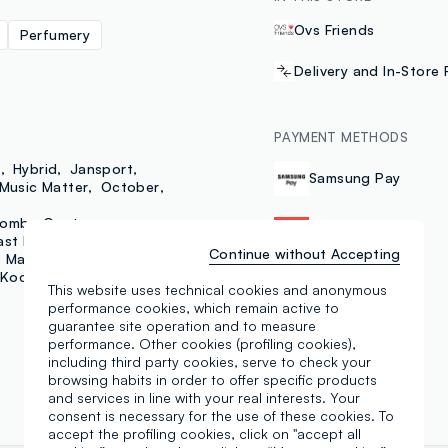
Ovs Friends
Perfumery
Delivery and In-Store 
PAYMENT METHODS
s
Hybrid
Jansport
Samsung Pay
Music Matter
October
iombo Contemporary
Satispay
ast Kids
Fagottino
Continue without Accepting
o Mare
Maui
Kocostar
This website uses technical cookies and anonymous
performance cookies, which remain active to
guarantee site operation and to measure
performance. Other cookies (profiling cookies),
including third party cookies, serve to check your
browsing habits in order to offer specific products
and services in line with your real interests. Your
consent is necessary for the use of these cookies. To
accept the profiling cookies, click on "accept all