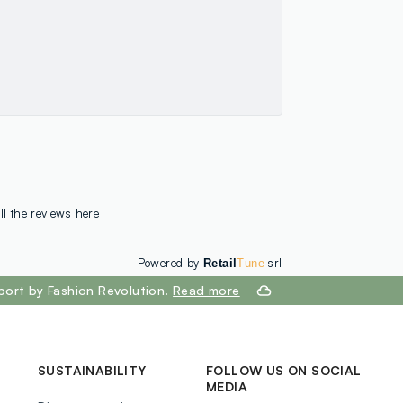
ll the reviews
here
Powered by
srl
Retail
Tune
port by Fashion Revolution.
Read more
SUSTAINABILITY
FOLLOW US ON SOCIAL
MEDIA