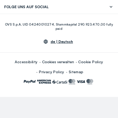
Entdecke unsere Reise
Nachhaltige Baumwolle
FOLGE UNS AUF SOCIAL
Eco Value
Zirkularität
Facebook
Instagram
OVS S.p.A, UID 04240010274, Stammkapital 290.923.470,00 fully
Youtube
Linkedin
paid
de |
Deutsch
Accessibility
Cookies verwalten
Cookie Policy
Privacy Policy
Sitemap