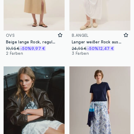
OVS
B.ANGEL
Beige lange Rock, reguläre Passform mit elastischem Bund und Schlitz
Langer weißer Rock aus reiner Viskose
19,95 €
-50%
9,97 €
24,95 €
-50%
12,47 €
2 Farben
3 Farben