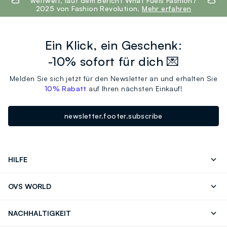
weltweit, laut dem Bericht What Fuels Fashion?
2025 von Fashion Revolution.
Mehr erfahren
Ein Klick, ein Geschenk:
-10% sofort für dich 💌
Melden Sie sich jetzt für den Newsletter an und erhalten Sie
10% Rabatt
auf Ihren nächsten Einkauf!
newsletter.footer.subscribe
HILFE
Folgen Sie Ihrer
Senden Sie Uns
OVS WORLD
Bestellung/Rücksendung
Eine E-Mail
Drucken
Karrieren
Häufig Gestellte Fragen
Store locator
NACHHALTIGKEIT
Careers
OVS Card