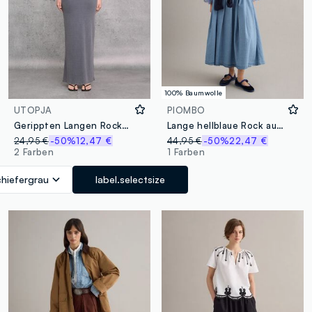
100% Baumwolle
UTOPJA
PIOMBO
Gerippten Langen Rock Vintage Grau
Lange hellblaue Rock aus reiner Baumwolle mit Falten
24,95 €
-50%
12,47 €
44,95 €
-50%
22,47 €
2 Farben
1 Farben
chiefergrau
label.selectsize