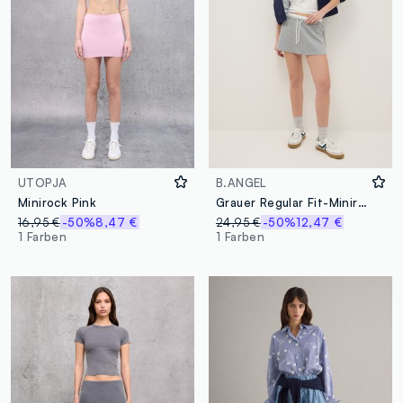
UTOPJA
B.ANGEL
Minirock Pink
Grauer Regular Fit-Minirock mit elastischem Bund
16,95 €
-50%
8,47 €
24,95 €
-50%
12,47 €
1 Farben
1 Farben