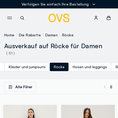
Verfolgen Sie einfach Ihre Bestellung
NAVIGATION.ARIA.GOTOMAINCONTENT
NAVIGATION.ARIA.GOTOFOOT
Home
Die Rabatte
Damen
Röcke
Ausverkauf auf Röcke für Damen
( 51 )
n
Kleider und jumpsuits
Röcke
Hosen und leggings
S
Alle Filter