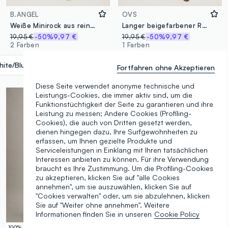
B.ANGEL
OVS
Weiße Minirock aus reiner Viskose mit Volants
Langer beigefarbener Rock aus elastischem Stoff mit Struktur
19,95 €
-50%
9,97 €
19,95 €
-50%
9,97 €
2 Farben
1 Farben
ite/Blue/Yellow/Blue
label.selectsize
Fortfahren ohne Akzeptieren
Diese Seite verwendet anonyme technische und
Leistungs-Cookies, die immer aktiv sind, um die
Funktionstüchtigkeit der Seite zu garantieren und ihre
Leistung zu messen; Andere Cookies (Profiling-
Cookies), die auch von Dritten gesetzt werden,
dienen hingegen dazu, Ihre Surfgewohnheiten zu
erfassen, um Ihnen gezielte Produkte und
Serviceleistungen in Einklang mit Ihren tatsächlichen
Interessen anbieten zu können. Für ihre Verwendung
braucht es Ihre Zustimmung. Um die Profiling-Cookies
zu akzeptieren, klicken Sie auf "alle Cookies
annehmen", um sie auszuwählen, klicken Sie auf
"Cookies verwalten" oder, um sie abzulehnen, klicken
Sie auf "Weiter ohne annehmen". Weitere
Informationen finden Sie in unseren
Cookie Policy
100% Baumwolle