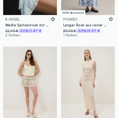
100% Baumwolle
B.ANGEL
PIOMBO
Weiße Spitzenrock mit regulärer Passform
Langer Rock aus reiner Baumwolle mit Blumenmuster
22,95 €
-50%
11,47 €
39,95 €
-50%
19,97 €
2 Farben
1 Farben