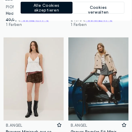
Alle Cookies
PIOMBO
B.ANGEL
Cookies
akzeptieren
verwalten
Hochtaillierter Rock aus reinem Baumwollstoff mit mehrfarbigen Streifen
Weiße Minirock aus Baumwoll-Viskose-Mix mit Volants
49,95 €
-50%
24,97 €
24,95 €
-50%
12,47 €
1 Farben
1 Farben
B.ANGEL
B.ANGEL
Brauner Minirock aus reiner Viskose mit Volants
Grauer Regular Fit Minirock mit Gürtel