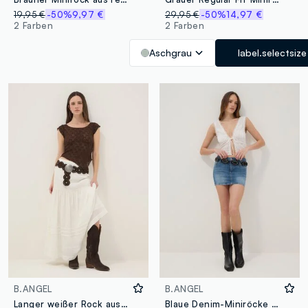
19,95 €
-50%
9,97 €
29,95 €
-50%
14,97 €
2 Farben
2 Farben
Aschgrau
label.selectsize
B.ANGEL
B.ANGEL
Langer weißer Rock aus Baumwollmischung, regular fit mit Stickereien
Blaue Denim-Miniröcke aus Stretch-Baumwolle