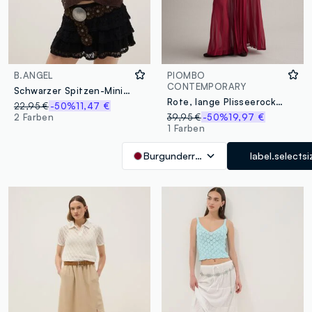
B.ANGEL
PIOMBO
CONTEMPORARY
Schwarzer Spitzen-Minirock Regular Fit
Rote, lange Plisseerock im Regular Fit
22,95 €
-50%
11,47 €
2 Farben
39,95 €
-50%
19,97 €
1 Farben
Burgunderrot
label.selectsi