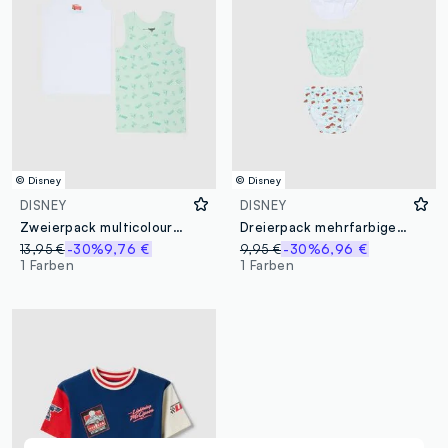
© Disney
© Disney
DISNEY
DISNEY
Zweierpack multicoloured Unterhemden aus reiner Baumwolle für Kinder im Regular Fit
Dreierpack mehrfarbige Kinderunterhosen aus Baumwolle mit Cars-Prints
13,95 €
-30%
9,76 €
9,95 €
-30%
6,96 €
1 Farben
1 Farben