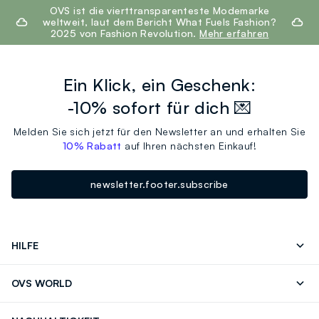
footer.ariatitle
OVS ist die vierttransparenteste Modemarke
weltweit, laut dem Bericht What Fuels Fashion?
2025 von Fashion Revolution.
Mehr erfahren
Ein Klick, ein Geschenk:
-10% sofort für dich 💌
Melden Sie sich jetzt für den Newsletter an und erhalten Sie
10% Rabatt
auf Ihren nächsten Einkauf!
newsletter.footer.subscribe
HILFE
Folgen Sie Ihrer
Senden Sie Uns
OVS WORLD
Bestellung/Rücksendung
Eine E-Mail
Drucken
Karrieren
Häufig Gestellte Fragen
Store locator