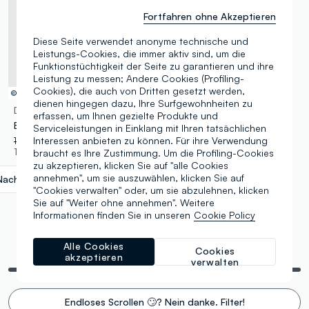
Fortfahren ohne Akzeptieren
Diese Seite verwendet anonyme technische und
Leistungs-Cookies, die immer aktiv sind, um die
Funktionstüchtigkeit der Seite zu garantieren und ihre
Leistung zu messen; Andere Cookies (Profiling-
Cookies), die auch von Dritten gesetzt werden,
© Disney
dienen hingegen dazu, Ihre Surfgewohnheiten zu
DISNEY
erfassen, um Ihnen gezielte Produkte und
Blaues Jungen-T-Shirt aus reiner Baumwolle mit Cars-Print, Oversize-Fit
Serviceleistungen in Einklang mit Ihren tatsächlichen
Interessen anbieten zu können. Für ihre Verwendung
14,95 €
-50%
7,47 €
1 Farben
braucht es Ihre Zustimmung. Um die Profiling-Cookies
zu akzeptieren, klicken Sie auf "alle Cookies
annehmen", um sie auszuwählen, klicken Sie auf
Nachtblau
label.selectsize
"Cookies verwalten" oder, um sie abzulehnen, klicken
Sie auf "Weiter ohne annehmen". Weitere
Informationen finden Sie in unseren
Cookie Policy
Alle Cookies
Es werden 5 von 5 Artikeln angezeigt
Cookies
akzeptieren
verwalten
Endloses Scrollen 🙄? Nein danke. Filter!