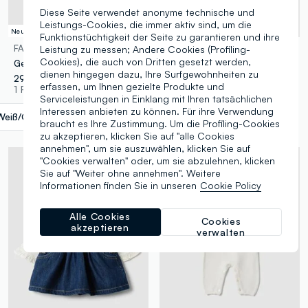
Diese Seite verwendet anonyme technische und
Leistungs-Cookies, die immer aktiv sind, um die
Neue Kollektion
Neue Kollektion
Funktionstüchtigkeit der Seite zu garantieren und ihre
FAGOTTINO
FAGOTTINO
Leistung zu messen; Andere Cookies (Profiling-
Cookies), die auch von Dritten gesetzt werden,
Gelb-weisses Set aus reiner Bio-Baumwolle für Baby-Mädchen
Weisses Set aus Bio-Baumwolle mit Oberteil und Hose für Neugeborene
dienen hingegen dazu, Ihre Surfgewohnheiten zu
29,95 €
19,95 €
erfassen, um Ihnen gezielte Produkte und
1 Farben
1 Farben
Serviceleistungen in Einklang mit Ihren tatsächlichen
Interessen anbieten zu können. Für ihre Verwendung
Weiß/Gelb
label.selectsize
braucht es Ihre Zustimmung. Um die Profiling-Cookies
zu akzeptieren, klicken Sie auf "alle Cookies
annehmen", um sie auszuwählen, klicken Sie auf
"Cookies verwalten" oder, um sie abzulehnen, klicken
Sie auf "Weiter ohne annehmen". Weitere
Informationen finden Sie in unseren
Cookie Policy
Alle Cookies
Cookies
akzeptieren
verwalten