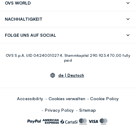
OVS WORLD
Bestellung/Rücksendung
Eine E-Mail
Drucken
Karrieren
Häufig Gestellte Fragen
Store locator
NACHHALTIGKEIT
Careers
OVS Card
Entdecke unsere Reise
Nachhaltige Baumwolle
FOLGE UNS AUF SOCIAL
Eco Value
Zirkularität
Facebook
Instagram
OVS S.p.A, UID 04240010274, Stammkapital 290.923.470,00 fully
Youtube
Linkedin
paid
de |
Deutsch
Accessibility
Cookies verwalten
Cookie Policy
Privacy Policy
Sitemap