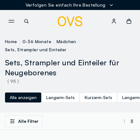
Verfolgen Sie einfach Ihre Bestellung
NAVIGATION.ARIA.GOTOMAINCONTENT
NAVIGATION.ARIA.GOTOFOOT
Home
0-36 Monate
Mädchen
Sets, Strampler und Einteiler
Sets, Strampler und Einteiler für
Neugeborenes
( 95 )
Alle anzeigen
Langarm-Sets
Kurzarm-Sets
Langarm
Alle Filter