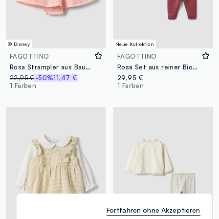
© Disney
Neue Kollektion
FAGOTTINO
FAGOTTINO
Rosa Strampler aus Baumwoll-Leinen-Mix mit Winnie-the-Pooh-Stickerei für Baby-Mädchen
Rosa Set aus reiner Bio-Baumwolle mit Lochstrick für Baby-Mädchen
22,95 €
-50%
11,47 €
29,95 €
1 Farben
1 Farben
Fortfahren ohne Akzeptieren