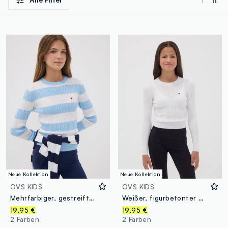
Neue Kollektion
Neue Kollektion
OVS KIDS
OVS KIDS
Mehrfarbiger, gestreifter Pullover aus Viskosemix mit U-Boot-Ausschnitt für Mädchen
Weißer, figurbetonter Zopfmuster-Pullover aus Viskosemix mit Rundhalsausschnitt für Mädchen
19,95 €
19,95 €
2 Farben
2 Farben