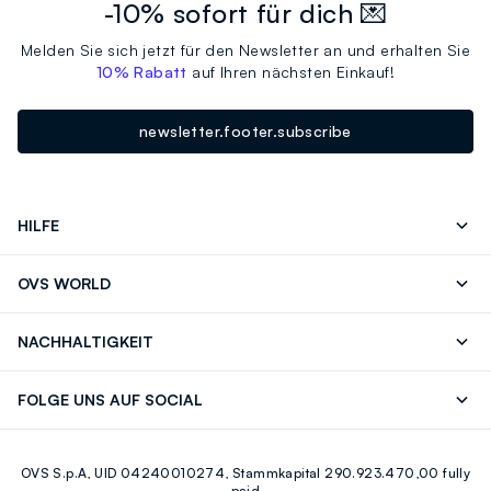
-10% sofort für dich 💌
Melden Sie sich jetzt für den Newsletter an und erhalten Sie
10% Rabatt
auf Ihren nächsten Einkauf!
newsletter.footer.subscribe
HILFE
Folgen Sie Ihrer
Senden Sie Uns
OVS WORLD
Bestellung/Rücksendung
Eine E-Mail
Drucken
Karrieren
Häufig Gestellte Fragen
Store locator
NACHHALTIGKEIT
Careers
OVS Card
Entdecke unsere Reise
Nachhaltige Baumwolle
FOLGE UNS AUF SOCIAL
Eco Value
Zirkularität
Facebook
Instagram
OVS S.p.A, UID 04240010274, Stammkapital 290.923.470,00 fully
Youtube
Linkedin
paid