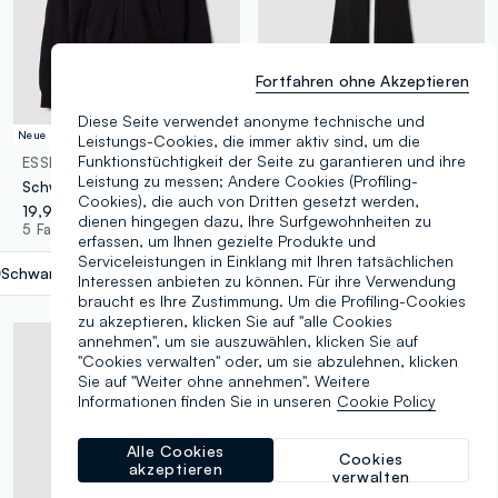
Fortfahren ohne Akzeptieren
Diese Seite verwendet anonyme technische und
Neue Kollektion
Neue Kollektion
Leistungs-Cookies, die immer aktiv sind, um die
Funktionstüchtigkeit der Seite zu garantieren und ihre
ESSENTIALS
OVS KIDS
Leistung zu messen; Andere Cookies (Profiling-
Schwarzer Hoodie aus Bio-Baumwolle
Schwarze ausgestellte Leggings aus elastischer Bio-Baumwolle für Mädchen
Cookies), die auch von Dritten gesetzt werden,
19,95 €
9,95 €
dienen hingegen dazu, Ihre Surfgewohnheiten zu
5 Farben
3 Farben
erfassen, um Ihnen gezielte Produkte und
Serviceleistungen in Einklang mit Ihren tatsächlichen
Schwarz
label.selectsize
Interessen anbieten zu können. Für ihre Verwendung
braucht es Ihre Zustimmung. Um die Profiling-Cookies
zu akzeptieren, klicken Sie auf "alle Cookies
annehmen", um sie auszuwählen, klicken Sie auf
"Cookies verwalten" oder, um sie abzulehnen, klicken
Sie auf "Weiter ohne annehmen". Weitere
Informationen finden Sie in unseren
Cookie Policy
Alle Cookies
Cookies
akzeptieren
verwalten