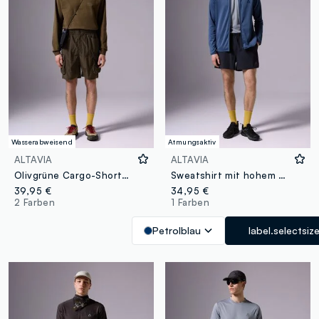
Wasserabweisend
Atmungsaktiv
ALTAVIA
ALTAVIA
Olivgrüne Cargo-Shorts von OVS
Sweatshirt mit hohem Kragen und durchgehendem Reißverschluss
39,95 €
34,95 €
2 Farben
1 Farben
Petrolblau
label.selectsiz