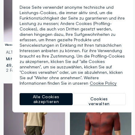
Diese Seite verwendet anonyme technische und
Leistungs-Cookies, die immer aktiv sind, um die
Funktionstüchtigkeit der Seite zu garantieren und ihre
Leistung zu messen; Andere Cookies (Profiling-
Cookies), die auch von Dritten gesetzt werden,
dienen hingegen dazu, Ihre Surfgewohnheiten zu
erfassen, um Ihnen gezielte Produkte und
Serviceleistungen in Einklang mit Ihren tatsächlichen
Wasserabweisend
Schnelltrocknend
Interessen anbieten zu können. Für ihre Verwendung
ALTAVIA
ALTAVIA
braucht es Ihre Zustimmung. Um die Profiling-Cookies
Mittelgraue Steppweste
OVS Herren Sportshorts
zu akzeptieren, klicken Sie auf "alle Cookies
49,95 €
29,95 €
annehmen", um sie auszuwählen, klicken Sie auf
2 Farben
1 Farben
"Cookies verwalten" oder, um sie abzulehnen, klicken
Sie auf "Weiter ohne annehmen". Weitere
Informationen finden Sie in unseren
Cookie Policy
Alle Cookies
Cookies
akzeptieren
verwalten