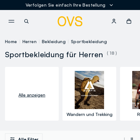
Verfolgen Sie einfach Ihre Bestellung
NAVIGATION.ARIA.GOTOMAINCONTENT
NAVIGATION.ARIA.GOTOFOOT
Home
Herren
Bekleidung
Sportbekleidung
Sportbekleidung für Herren
( 18 )
Alle anzeigen
Wandern und Trekking
R
Alle Filter