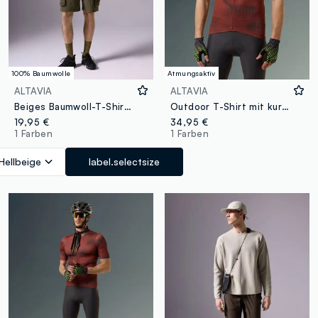
100% Baumwolle
Atmungsaktiv
ALTAVIA
ALTAVIA
Beiges Baumwoll-T-Shirt mit kurzen Ärmeln
Outdoor T-Shirt mit kurzen Ärmeln aus Stretchmaterial
19,95 €
34,95 €
1 Farben
1 Farben
Hellbeige
label.selectsize