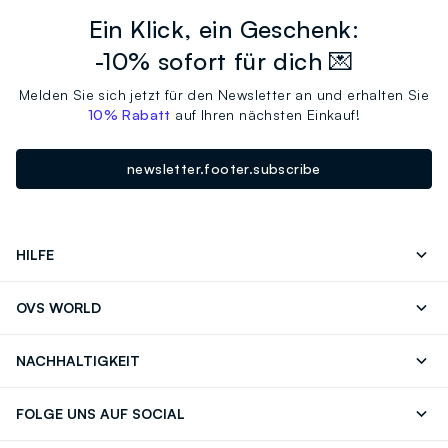
Ein Klick, ein Geschenk:
-10% sofort für dich 💌
Melden Sie sich jetzt für den Newsletter an und erhalten Sie
10% Rabatt
auf Ihren nächsten Einkauf!
newsletter.footer.subscribe
HILFE
Folgen Sie Ihrer
Senden Sie Uns
OVS WORLD
Bestellung/Rücksendung
Eine E-Mail
Drucken
Karrieren
Häufig Gestellte Fragen
Store locator
NACHHALTIGKEIT
Careers
OVS Card
Entdecke unsere Reise
Nachhaltige Baumwolle
FOLGE UNS AUF SOCIAL
Eco Value
Zirkularität