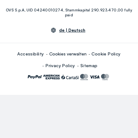
Facebook
Instagram
OVS S.p.A, UID 04240010274, Stammkapital 290.923.470,00 fully
Youtube
Linkedin
paid
de |
Deutsch
Accessibility
Cookies verwalten
Cookie Policy
Privacy Policy
Sitemap