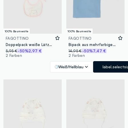
100% Baumwolle
100% Baumwolle
FAGOTTINO
FAGOTTINO
Doppelpack weiße Lätzchen aus reiner Baumwolle für Babys
Bipack aus mehrfarbigen Babydeckchen aus reiner Baumwolle
5,95 €
-50%
2,97 €
14,95 €
-50%
7,47 €
2 Farben
2 Farben
Weiß/Hellblau
label.selectsi