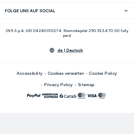
Careers
OVS Card
Entdecke unsere Reise
Nachhaltige Baumwolle
FOLGE UNS AUF SOCIAL
Eco Value
Zirkularität
Facebook
Instagram
OVS S.p.A, UID 04240010274, Stammkapital 290.923.470,00 fully
Youtube
Linkedin
paid
de |
Deutsch
Accessibility
Cookies verwalten
Cookie Policy
Privacy Policy
Sitemap