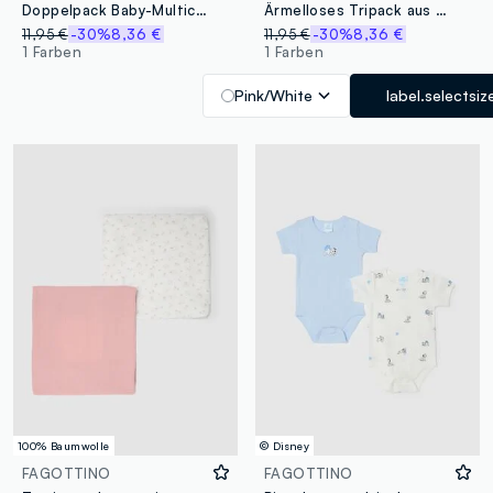
Doppelpack Baby-Multicolor-Bodys aus reiner Baumwolle mit Druck
Ärmelloses Tripack aus Multicolor-Baumwoll-Bodys für Neugeborene
11,95 €
-30%
8,36 €
11,95 €
-30%
8,36 €
1 Farben
1 Farben
Pink/White
label.selectsiz
100% Baumwolle
© Disney
FAGOTTINO
FAGOTTINO