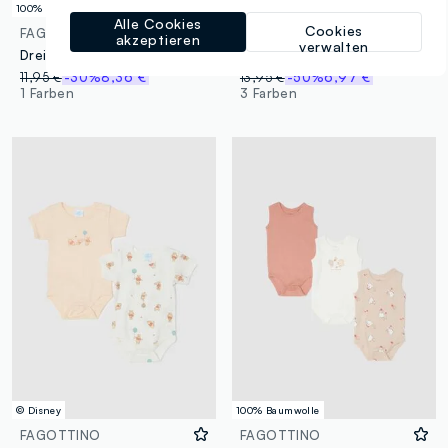
100% Baumwolle
Alle Cookies
Cookies
FAGOTTINO
FAGOTTINO
akzeptieren
verwalten
Dreierpack bunte Baby-Bodys aus reiner Baumwolle mit Designs
Blaue normale Passform Kinderbettdecke
11,95 €
-30%
8,36 €
13,95 €
-50%
6,97 €
1 Farben
3 Farben
© Disney
100% Baumwolle
FAGOTTINO
FAGOTTINO