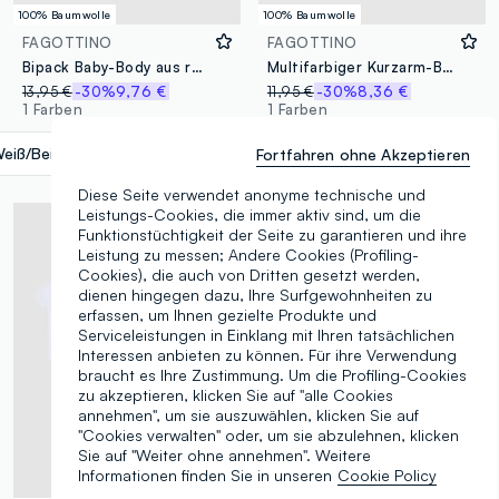
100% Baumwolle
100% Baumwolle
FAGOTTINO
FAGOTTINO
Bipack Baby-Body aus reiner Baumwolle, mehrfarbig
Multifarbiger Kurzarm-Body-Tripack aus reiner Baumwolle für Neugeborene
13,95 €
-30%
9,76 €
11,95 €
-30%
8,36 €
1 Farben
1 Farben
eiß/Beige
label.selectsize
Fortfahren ohne Akzeptieren
Diese Seite verwendet anonyme technische und
Leistungs-Cookies, die immer aktiv sind, um die
Funktionstüchtigkeit der Seite zu garantieren und ihre
Leistung zu messen; Andere Cookies (Profiling-
Cookies), die auch von Dritten gesetzt werden,
dienen hingegen dazu, Ihre Surfgewohnheiten zu
erfassen, um Ihnen gezielte Produkte und
Serviceleistungen in Einklang mit Ihren tatsächlichen
Interessen anbieten zu können. Für ihre Verwendung
braucht es Ihre Zustimmung. Um die Profiling-Cookies
zu akzeptieren, klicken Sie auf "alle Cookies
annehmen", um sie auszuwählen, klicken Sie auf
"Cookies verwalten" oder, um sie abzulehnen, klicken
Sie auf "Weiter ohne annehmen". Weitere
Informationen finden Sie in unseren
Cookie Policy