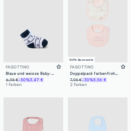
100% Baumwolle
FAGOTTINO
FAGOTTINO
Blaue und weisse Baby-Booties aus Stretch-Baumwolle
Doppelpack farbenfrohe Baumwoll-Lätzchen für Säuglinge
6,95 €
-50%
3,47 €
7,95 €
-30%
5,56 €
1 Farben
2 Farben