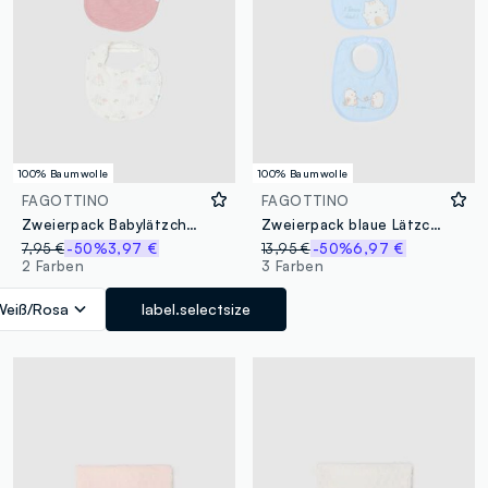
100% Baumwolle
100% Baumwolle
FAGOTTINO
FAGOTTINO
Zweierpack Babylätzchen aus reinem Baumwoll-Multicolor
Zweierpack blaue Lätzchen aus reiner Baumwolle im regulären Schnitt für Babys
7,95 €
-50%
3,97 €
13,95 €
-50%
6,97 €
2 Farben
3 Farben
Weiß/Rosa
label.selectsize