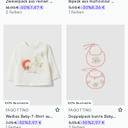
Zweierpack aus reinen Baumwoll-Decken in verschiedenen Farben für Neugeborene
Bipack aus multicolour Baby-Bodysuits aus reiner Baumwolle mit Prints
14,95 €
-50%
7,47 €
11,95 €
-30%
8,36 €
2 Farben
1 Farben
100% Baumwolle
100% Baumwolle
FAGOTTINO
FAGOTTINO
Weißes Baby-T-Shirt aus Baumwollmix mit Teddybär-Print, Regular Fit
Doppelpack bunte Baby-Lätzchen aus reiner Baumwolle mit Bändern
7,95 €
-50%
3,97 €
5,95 €
-50%
2,97 €
1 Farben
2 Farben