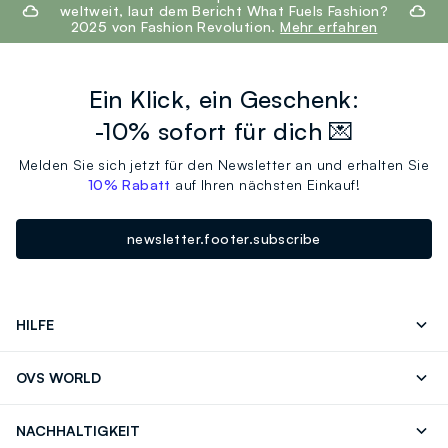
weltweit, laut dem Bericht What Fuels Fashion?
2025 von Fashion Revolution.
Mehr erfahren
Ein Klick, ein Geschenk:
-10% sofort für dich 💌
Melden Sie sich jetzt für den Newsletter an und erhalten Sie
10% Rabatt
auf Ihren nächsten Einkauf!
newsletter.footer.subscribe
HILFE
Folgen Sie Ihrer
Senden Sie Uns
OVS WORLD
Bestellung/Rücksendung
Eine E-Mail
Drucken
Karrieren
Häufig Gestellte Fragen
Store locator
NACHHALTIGKEIT