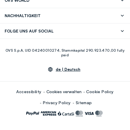
OVS WORLD
Bestellung/Rücksendung
Eine E-Mail
TRIGLYCERIDE, CAMELLIA SINENSIS LEAF EXTRACT, (+/-)
Drucken
Karrieren
Häufig Gestellte Fragen
Store locator
CI 77891, CI 77492, CI 77491, CI 77499
NACHHALTIGKEIT
Careers
OVS Card
Entdecke unsere Reise
Nachhaltige Baumwolle
FOLGE UNS AUF SOCIAL
Eco Value
Zirkularität
Facebook
Instagram
OVS S.p.A, UID 04240010274, Stammkapital 290.923.470,00 fully
Youtube
Linkedin
paid
de |
Deutsch
Accessibility
Cookies verwalten
Cookie Policy
Privacy Policy
Sitemap