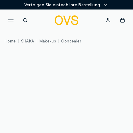
Verfolgen Sie einfach Ihre Bestellung
NAVIGATION.ARIA.GOTOMAINCONTENT
NAVIGATION.ARIA.GOTOFOOT
Home
SHAKA
Make-up
Concealer