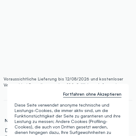
single.size
button.addtobag
Voraussichtliche Lieferung bis 12/08/2026 und kostenloser
Versand bei Bestellungen über 100 €.
Weitere Informationen
Fortfahren ohne Akzeptieren
Diese Seite verwendet anonyme technische und
Leistungs-Cookies, die immer aktiv sind, um die
Funktionstüchtigkeit der Seite zu garantieren und ihre
N.Art:
000568829
Leistung zu messen; Andere Cookies (Profiling-
Cookies), die auch von Dritten gesetzt werden,
Der Concealer für alle. 18 Töne von kalten und
dienen hingegen dazu, Ihre Surfgewohnheiten zu