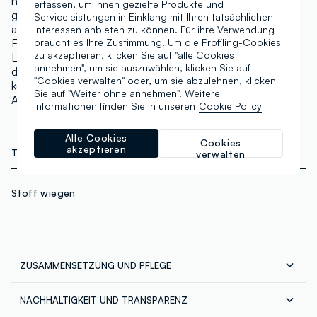
neutralen bis hin zu warmen Farben. Ein leichtes, aber
erfassen, um Ihnen gezielte Produkte und
gut deckendes Concealer, das sich dem Hautton
Serviceleistungen in Einklang mit Ihren tatsächlichen
anpasst und Augenringe reduziert, mit einem matten
Interessen anbieten zu können. Für ihre Verwendung
Finish, das keine Ausdruckslinien oder Poren betont.
braucht es Ihre Zustimmung. Um die Profiling-Cookies
zu akzeptieren, klicken Sie auf "alle Cookies
Lang anhaltend mit intensiven Pigmenten, die auch für
annehmen", um sie auszuwählen, klicken Sie auf
das Konturieren und Definieren verwendet werden
"Cookies verwalten" oder, um sie abzulehnen, klicken
können. Sein Applikator sorgt für eine sanfte
Sie auf "Weiter ohne annehmen". Weitere
Anwendung. Vegan und garantiert tierversuchsfrei.
Informationen finden Sie in unseren
Cookie Policy
Alle Cookies
Cookies
akzeptieren
TECHNISCHE DETAILS
verwalten
Stoff wiegen
ZUSAMMENSETZUNG UND PFLEGE
NACHHALTIGKEIT UND TRANSPARENZ
Zusammensetzung