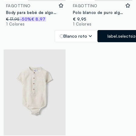
FAGOTTINO
FAGOTTINO
Body para bebé de algodón azul con rayas, ajuste regular
Polo blanco de puro algodón para recién nacidos, ajuste regular con bordados
€ 17,95
-50%
€ 8,97
€ 9,95
1 Colores
1 Colores
Blanco roto
label.selectsi