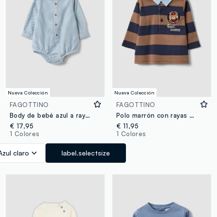
Nueva Colección
Nueva Colección
FAGOTTINO
FAGOTTINO
Body de bebé azul a rayas de algodón puro con cuello mao
Polo marrón con rayas azules de algodón orgánico para bebé, corte regular
€ 17,95
€ 11,95
1 Colores
1 Colores
Azul claro
label.selectsize