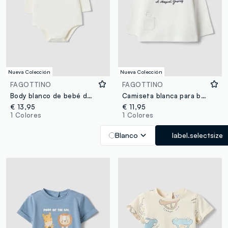
Nueva Colección
Nueva Colección
FAGOTTINO
FAGOTTINO
Body blanco de bebé de puro algodón orgánico con cuello y dinosaurio
Camiseta blanca para bebé de puro algodón orgánico con bordado de Harry Potter
€ 13,95
€ 11,95
1 Colores
1 Colores
Blanco
label.selectsize