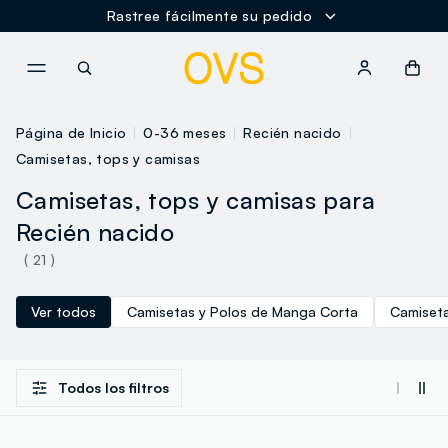
Rastree fácilmente su pedido
NAVIGATION.ARIA.GOTOMAINCONTENT
NAVIGATION.ARIA.GOTOFOOT
Página de Inicio
0-36 meses
Recién nacido
Camisetas, tops y camisas
Camisetas, tops y camisas para
Recién nacido
( 21 )
Ver todos
Camisetas y Polos de Manga Corta
Camiseta
Todos los filtros