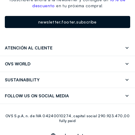
descuento
en tu próxima compra!
newsletter.footer.subscribe
ATENCIÓN AL CLIENTE
Seguimiento de su Pedido
Contáctenos
OVS WORLD
FAQ
Store locator
OVS ❤️ friends
Franchising
SUSTAINABILITY
Press
Trabaja con nosotros
Discover our journey
Sustainable Cotton
FOLLOW US ON SOCIAL MEDIA
Eco Value
RE-UP
Facebook
Instagram
OVS S.p.A, n. de IVA 04240010274, capital social 290.923.470,00
Youtube
Linkedin
fully paid