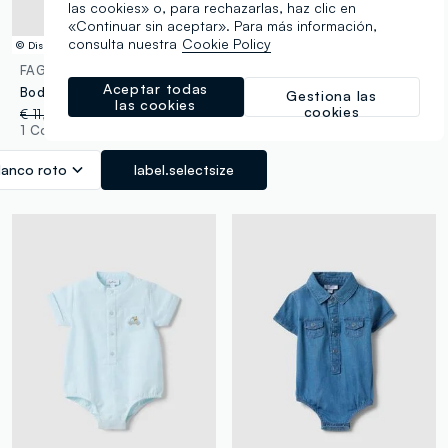
las cookies» o, para rechazarlas, haz clic en
«Continuar sin aceptar». Para más información,
consulta nuestra
Cookie Policy
© Disney
FAGOTTINO
FAGOTTINO
Aceptar todas
Body de bebé blanco de algodón puro con Mickey Mouse
Body blanco para bebé de mezcla de lino y viscosa con cuello mao
Gestiona las
las cookies
cookies
€ 11,95
-50%
€ 5,97
€ 14,95
-50%
€ 7,47
1 Colores
1 Colores
lanco roto
label.selectsize