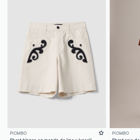
PIOMBO
PIOMBO
Short blanco en mezcla de lino y lyocell con bordados a contraste, corte regular