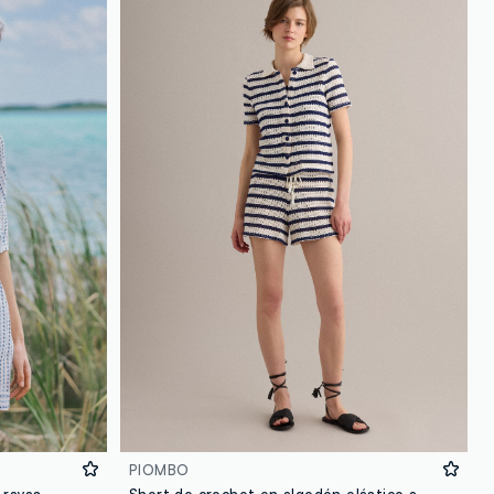
loyalty.guest.discoverpagelink
PIOMBO
 rayas
Short de crochet en algodón elástico a rayas blancas y azules, corte regular