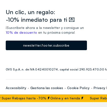
Un clic, un regalo:
-10% inmediato para ti 💌
¡Suscríbete ahora a la newsletter y consigue un
10% de descuento
en tu próxima compra!
newsletter.footer.subscribe
OVS S.p.A, n. de IVA 04240010274, capital social 290.923.470,00 fu
Accessibility
Gestiona las cookies
Cookie Policy
Privacy 
uper Rebajas hasta -70%
Online y en tienda
Super Rebaj