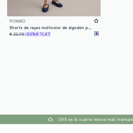
PIOMBO
Shorts de rayas multicolor de algodón puro con efecto crochet
€ 22,95
-50%
€ 11,47
footer.ariatitle
OVS es la cuarta marca más transpa