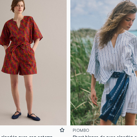
PIOMBO
Short rojo de algodón puro con estampado
Short blanco de puro algodón a