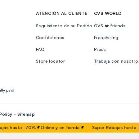
ATENCIÓN AL CLIENTE
OVS WORLD
Seguimiento de su Pedido
OVS ❤️ friends
Contáctenos
Franchising
FAQ
Press
Store locator
Trabaja con nosotro
lly paid
Policy
Sitemap
as hasta -70%
Online y en tienda
Super Rebajas hasta -