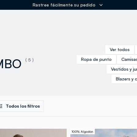
Rastree fácilmente su pedido
ER
Ver todos
OMBO
Ropa de punto
Camisas
( 5 )
Vestidos y j
Blazers y 
Todos los filtros
100% Algodón