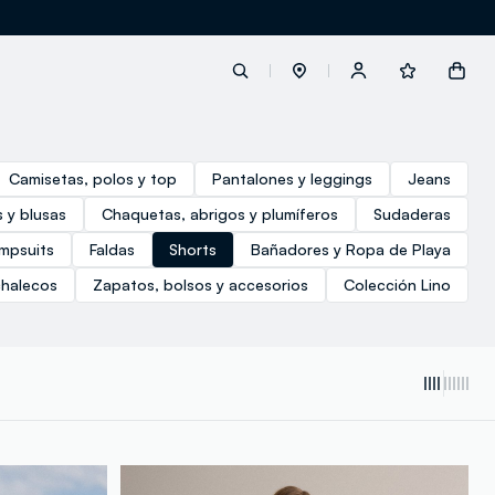
label.account.login
Camisetas, polos y top
Pantalones y leggings
Jeans
 y blusas
Chaquetas, abrigos y plumíferos
Sudaderas
button.loginandregister
umpsuits
Faldas
Shorts
Bañadores y Ropa de Playa
chalecos
Zapatos, bolsos y accesorios
Colección Lino
button.order.tracking
loyalty.euro.points
loyalty.guest.message