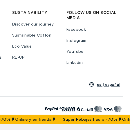
SUSTAINABILITY
FOLLOW US ON SOCIAL
MEDIA
Discover our journey
Facebook
Sustainable Cotton
Instagram
Eco Value
Youtube
s
RE-UP
Linkedin
es |
español
70%
Online y en tienda
Super Rebajas hasta -70%
Online