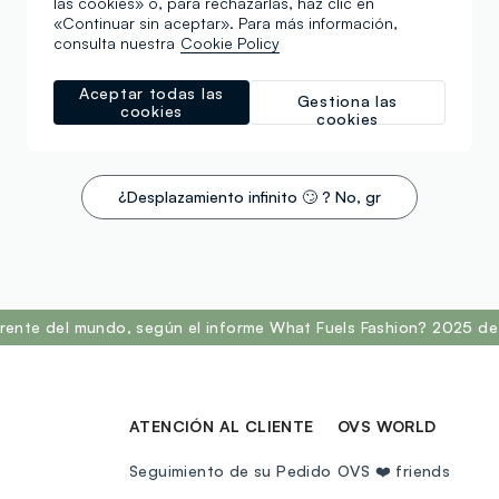
las cookies» o, para rechazarlas, haz clic en
+2
€ 24,90
«Continuar sin aceptar». Para más información,
consulta nuestra
Cookie Policy
Aceptar todas las
Gestiona las
cookies
Estás viendo 3 de 3 productos
cookies
¿Desplazamiento infinito 🙄 ? No, gracias. ¡Filtro!
rente del mundo, según el informe What Fuels Fashion? 2025 de 
ATENCIÓN AL CLIENTE
OVS WORLD
Seguimiento de su Pedido
OVS ❤️ friends