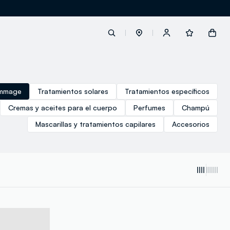
label.account.login
ommage
Tratamientos solares
Tratamientos específicos
Cremas y aceites para el cuerpo
Perfumes
Champú
button.loginandregister
Mascarillas y tratamientos capilares
Accesorios
button.order.tracking
loyalty.euro.points
loyalty.guest.message