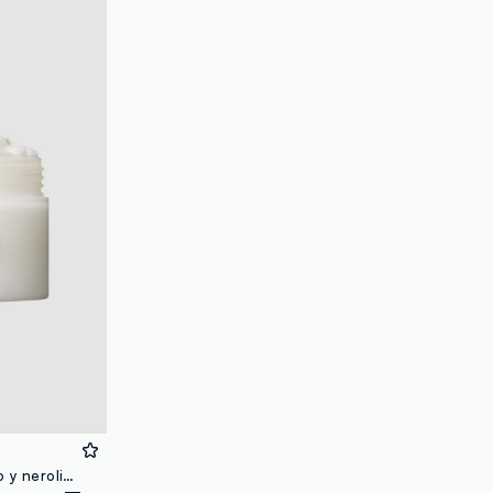
loyalty.guest.discoverpagelink
Exfoliante refinado de té blanco y neroli para una piel sedosa