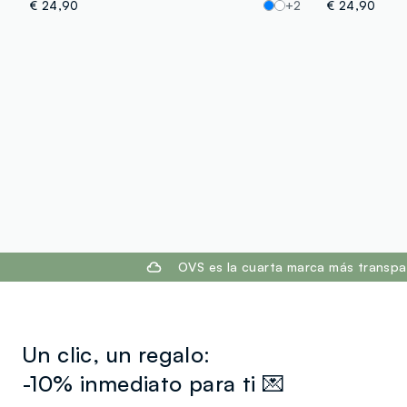
€ 24,90
+2
€ 24,90
footer.ariatitle
OVS es la cuarta marca más transpa
Un clic, un regalo:
-10% inmediato para ti 💌