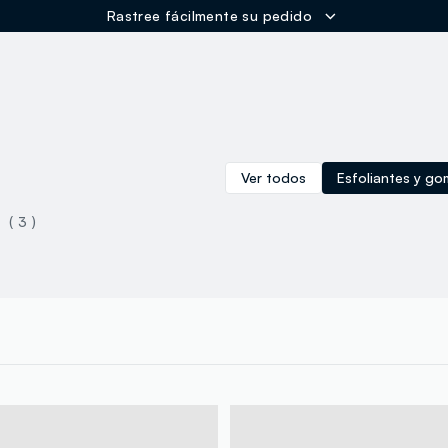
Rastree fácilmente su pedido
ER
Ver todos
Esfoliantes y g
( 3 )