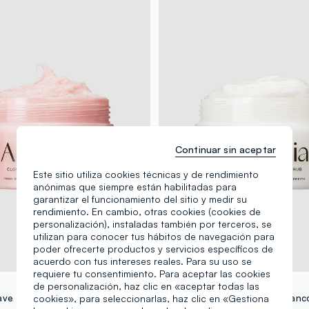
Continuar sin aceptar
Este sitio utiliza cookies técnicas y de rendimiento
anónimas que siempre están habilitadas para
garantizar el funcionamiento del sitio y medir su
rendimiento. En cambio, otras cookies (cookies de
personalización), instaladas también por terceros, se
utilizan para conocer tus hábitos de navegación para
poder ofrecerte productos y servicios específicos de
acuerdo con tus intereses reales. Para su uso se
requiere tu consentimiento. Para aceptar las cookies
ARENCIA
de personalización, haz clic en «aceptar todas las
Exfoliante suave con lavanda y pera para cuerpo y cuero cabelludo - Cuidado de la piel coreano
cookies», para seleccionarlas, haz clic en «Gestiona