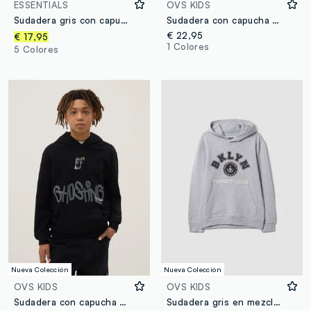
ESSENTIALS
OVS KIDS
Sudadera gris con capucha de algodón orgánico 100%, corte regular, para niño
Sudadera con capucha gris oversize de algodón puro para niño
€ 22,95
€ 17,95
1 Colores
5 Colores
Nueva Colección
Nueva Colección
OVS KIDS
OVS KIDS
Sudadera con capucha de algodón puro negra para chico, ajuste regular
Sudadera gris en mezcla de algodón y viscosa con capucha, relaxed fit, para niño