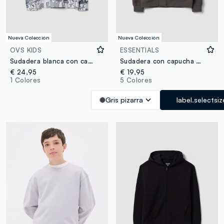
Nueva Colección
Nueva Colección
OVS KIDS
ESSENTIALS
Sudadera blanca con capucha de mezcla de algodón y estampado graffiti all over para niño
Sudadera con capucha gris con cremallera de algodón orgánico puro para niño, corte relaxed
€ 24,95
€ 19,95
1 Colores
5 Colores
Gris pizarra
label.selectsiz