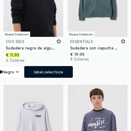
Nueva Colección
Nueva Colección
OVS KIDS
ESSENTIALS
Sudadera negra de algodón puro con cuello redondo para niño, corte relaxed
Sudadera con capucha verde con cremallera en puro algodón orgánico para niño, corte relaxed
€ 19,95
€ 11,95
5 Colores
2 Colores
Negro
label.selectsize