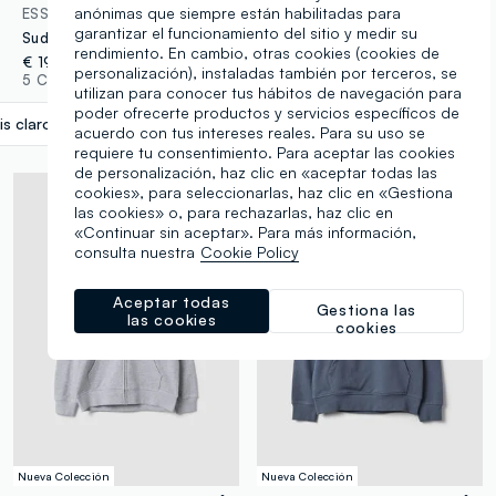
anónimas que siempre están habilitadas para
ESSENTIALS
ESSENTIALS
garantizar el funcionamiento del sitio y medir su
Sudadera gris con capucha y cremallera en puro algodón orgánico para niño, corte relaxed
Sudadera con capucha verde de algodón orgánico puro, corte regular, para niño
rendimiento. En cambio, otras cookies (cookies de
€ 19,95
€ 17,95
personalización), instaladas también por terceros, se
5 Colores
5 Colores
utilizan para conocer tus hábitos de navegación para
poder ofrecerte productos y servicios específicos de
is claro jaspeado
label.selectsize
acuerdo con tus intereses reales. Para su uso se
requiere tu consentimiento. Para aceptar las cookies
de personalización, haz clic en «aceptar todas las
cookies», para seleccionarlas, haz clic en «Gestiona
las cookies» o, para rechazarlas, haz clic en
«Continuar sin aceptar». Para más información,
consulta nuestra
Cookie Policy
Aceptar todas
Gestiona las
las cookies
cookies
Nueva Colección
Nueva Colección