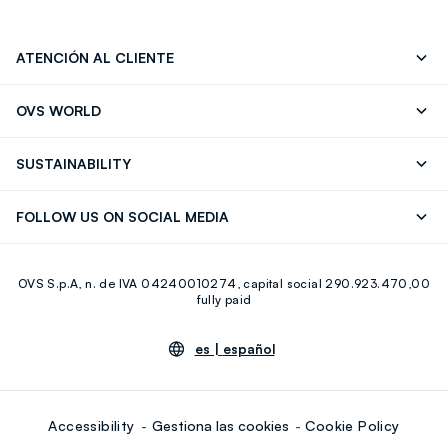
ATENCIÓN AL CLIENTE
Seguimiento de su Pedido
Contáctenos
OVS WORLD
FAQ
Store locator
OVS ❤️ friends
Franchising
SUSTAINABILITY
Press
Trabaja con nosotros
Discover our journey
Sustainable Cotton
FOLLOW US ON SOCIAL MEDIA
Eco Value
RE-UP
Facebook
Instagram
OVS S.p.A, n. de IVA 04240010274, capital social 290.923.470,00
Youtube
Linkedin
fully paid
es |
español
Accessibility
Gestiona las cookies
Cookie Policy