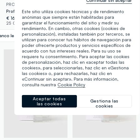
Continuar sin aceptar
PROFUMERIA ARTISTICA
PROFUMERIA ARTISTICA
Este sitio utiliza cookies técnicas y de rendimiento
Profumeria artistica Eau de Parfum Incantesimo 50 ml
Perfumería Artística Rosso di sera
anónimas que siempre están habilitadas para
€ 16,00
€ 16,00
garantizar el funcionamiento del sitio y medir su
25 Colores
25 Colores
rendimiento. En cambio, otras cookies (cookies de
personalización), instaladas también por terceros, se
anco lechoso
label.selectsize
utilizan para conocer tus hábitos de navegación para
poder ofrecerte productos y servicios específicos de
acuerdo con tus intereses reales. Para su uso se
requiere tu consentimiento. Para aceptar las cookies
de personalización, haz clic en «aceptar todas las
cookies», para seleccionarlas, haz clic en «Gestiona
las cookies» o, para rechazarlas, haz clic en
«Continuar sin aceptar». Para más información,
consulta nuestra
Cookie Policy
Aceptar todas
Gestiona las
las cookies
cookies