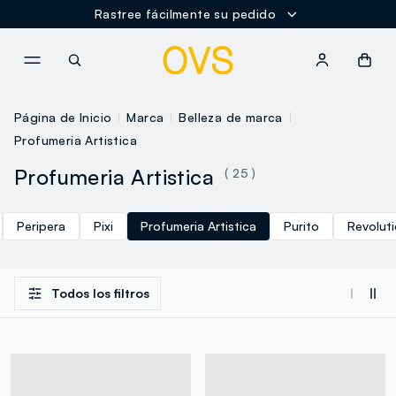
Rastree fácilmente su pedido
NAVIGATION.ARIA.GOTOMAINCONTENT
NAVIGATION.ARIA.GOTOFOOT
Página de Inicio
Marca
Belleza de marca
Profumeria Artistica
Profumeria Artistica
( 25 )
Peripera
Pixi
Profumeria Artistica
Purito
Revolut
Todos los filtros