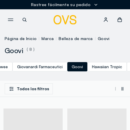
Rastree fácilmente su pedido
NAVIGATION.ARIA.GOTOMAINCONTENT
NAVIGATION.ARIA.GOTOFOOT
Página de Inicio
Marca
Belleza de marca
Goovi
Goovi
( 8 )
Fwee
Giovanardi Farmaceutici
Goovi
Hawaiian Tropic
Todos los filtros