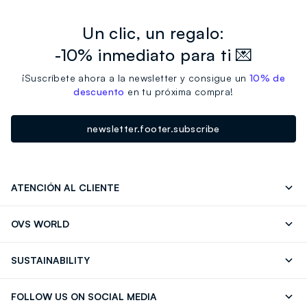
Un clic, un regalo:
-10% inmediato para ti 💌
¡Suscríbete ahora a la newsletter y consigue un
10% de
descuento
en tu próxima compra!
newsletter.footer.subscribe
ATENCIÓN AL CLIENTE
Seguimiento de su Pedido
Contáctenos
OVS WORLD
FAQ
Store locator
OVS ❤️ friends
Franchising
SUSTAINABILITY
Press
Trabaja con nosotros
Discover our journey
Sustainable Cotton
FOLLOW US ON SOCIAL MEDIA