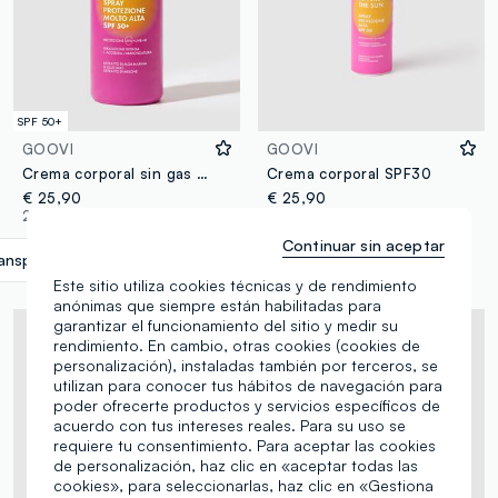
SPF 50+
GOOVI
GOOVI
Crema corporal sin gas SPF 50+ 200 ml
Crema corporal SPF30
€ 25,90
€ 25,90
2 Colores
1 Colores
Continuar sin aceptar
ansparente
label.selectsize
Este sitio utiliza cookies técnicas y de rendimiento
anónimas que siempre están habilitadas para
garantizar el funcionamiento del sitio y medir su
rendimiento. En cambio, otras cookies (cookies de
personalización), instaladas también por terceros, se
utilizan para conocer tus hábitos de navegación para
poder ofrecerte productos y servicios específicos de
acuerdo con tus intereses reales. Para su uso se
requiere tu consentimiento. Para aceptar las cookies
de personalización, haz clic en «aceptar todas las
cookies», para seleccionarlas, haz clic en «Gestiona