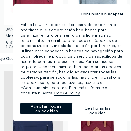
Continuar sin aceptar
Este sitio utiliza cookies técnicas y de rendimiento
JANSPORT
JANSPORT
anónimas que siempre están habilitadas para
garantizar el funcionamiento del sitio y medir su
Mochila Cross Town Jansport
Mochila Cross Town Jansport
rendimiento. En cambio, otras cookies (cookies de
€ 39,95
€ 39,95
personalización), instaladas también por terceros, se
1 Colores
1 Colores
utilizan para conocer tus hábitos de navegación para
poder ofrecerte productos y servicios específicos de
ojo Oscuro
label.selectsize
acuerdo con tus intereses reales. Para su uso se
requiere tu consentimiento. Para aceptar las cookies
de personalización, haz clic en «aceptar todas las
cookies», para seleccionarlas, haz clic en «Gestiona
las cookies» o, para rechazarlas, haz clic en
«Continuar sin aceptar». Para más información,
consulta nuestra
Cookie Policy
Aceptar todas
Gestiona las
las cookies
cookies