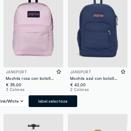
JANSPORT
JANSPORT
Mochila rosa con bolsillo frontal
Mochila azul con bolsillo frontal
€ 38,00
€ 42,00
3 Colores
2 Colores
Pink/White
label.selectsize