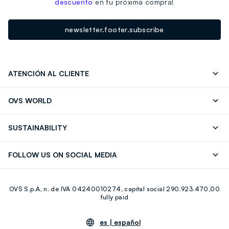
descuento
en tu próxima compra!
newsletter.footer.subscribe
ATENCIÓN AL CLIENTE
Seguimiento de su Pedido
Contáctenos
OVS WORLD
FAQ
Store locator
OVS ❤️ friends
Franchising
SUSTAINABILITY
Press
Trabaja con nosotros
Discover our journey
Sustainable Cotton
FOLLOW US ON SOCIAL MEDIA
Eco Value
RE-UP
Facebook
Instagram
OVS S.p.A, n. de IVA 04240010274, capital social 290.923.470,00
Youtube
Linkedin
fully paid
es |
español