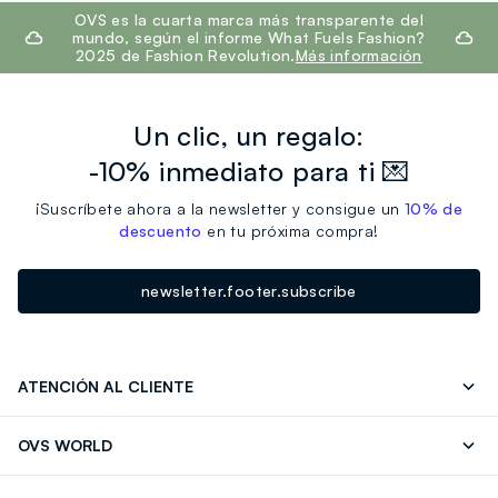
footer.ariatitle
OVS es la cuarta marca más transparente del
mundo, según el informe What Fuels Fashion?
2025 de Fashion Revolution.
Más información
Un clic, un regalo:
-10% inmediato para ti 💌
¡Suscríbete ahora a la newsletter y consigue un
10% de
descuento
en tu próxima compra!
newsletter.footer.subscribe
ATENCIÓN AL CLIENTE
Seguimiento de su Pedido
Contáctenos
OVS WORLD
FAQ
Store locator
OVS ❤️ friends
Franchising