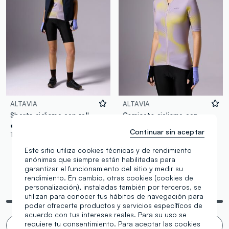
ALTAVIA
ALTAVIA
Shorts ciclismo con relleno ALTAVIA
Camiseta ciclismo con cremallera ALTAVIA
€ 34,95
€ 29,95
Continuar sin aceptar
1 Colores
1 Colores
Este sitio utiliza cookies técnicas y de rendimiento
anónimas que siempre están habilitadas para
garantizar el funcionamiento del sitio y medir su
rendimiento. En cambio, otras cookies (cookies de
Estás viendo 4 de 4 productos
personalización), instaladas también por terceros, se
utilizan para conocer tus hábitos de navegación para
poder ofrecerte productos y servicios específicos de
acuerdo con tus intereses reales. Para su uso se
requiere tu consentimiento. Para aceptar las cookies
¿Desplazamiento infinito 🙄 ? No, gracias. ¡Filtro!