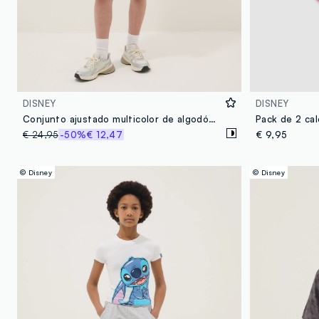
DISNEY
DISNEY
Conjunto ajustado multicolor de algodón elástico para chica con Stitch
€ 24,95
-50%
€ 12,47
€ 9,95
© Disney
© Disney