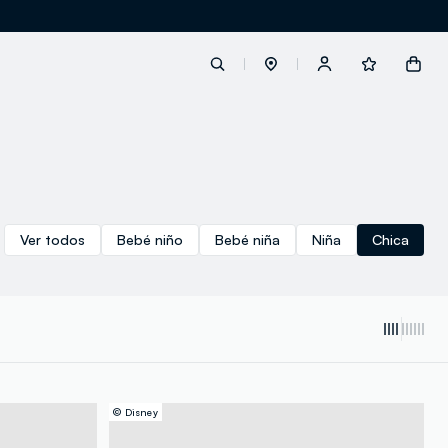
label.account.login
button.loginandregister
Ver todos
Bebé niño
Bebé niña
Niña
Chica
button.order.tracking
loyalty.euro.points
© Disney
loyalty.guest.message