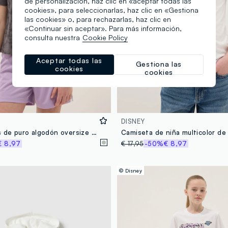
de personalización, haz clic en «aceptar todas las
cookies», para seleccionarlas, haz clic en «Gestiona
las cookies» o, para rechazarlas, haz clic en
«Continuar sin aceptar». Para más información,
consulta nuestra
Cookie Policy
Aceptar todas las
Gestiona las
cookies
cookies
DISNEY
Camiseta gris de puro algodón oversize para chica con Stitch
€ 8,97
€ 17,95
-50%
€ 8,97
© Disney