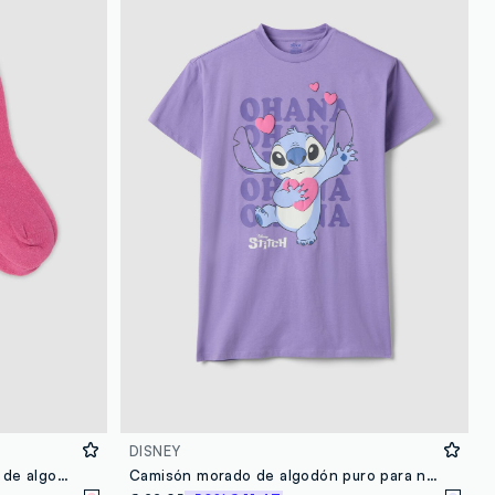
loyalty.guest.discoverpagelink
DISNEY
Pack de 2 calcetines midi rosas de algodón orgánico elástico con estampado de Lilo & Stitch
Camisón morado de algodón puro para niñas, ajuste regular con Stitch