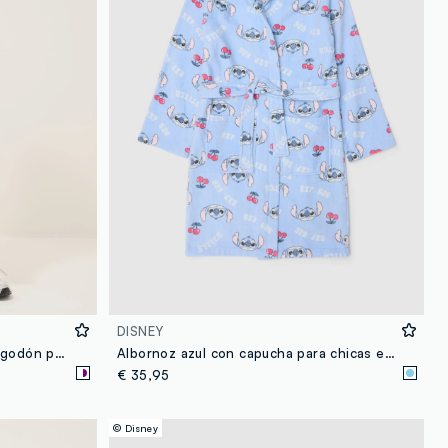
DISNEY
Conjunto blanco y morado de algodón puro para niña con estampados de Stitch
Albornoz azul con capucha para chicas en puro algodón
€ 35,95
© Disney