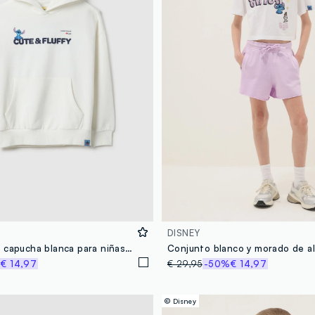
DISNEY
Sudadera con capucha blanca para niñas de algodón puro, ajuste regular
%
€ 14,97
€ 29,95
-50%
€ 14,97
© Disney