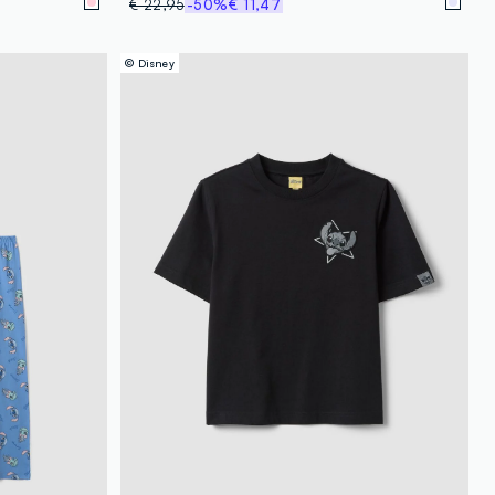
€ 22,95
-50%
€ 11,47
© Disney