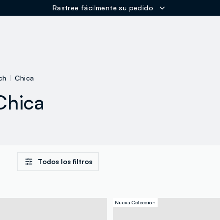
Rastree fácilmente su pedido
ER
ch
Chica
Chica
Todos los filtros
Nueva Colección