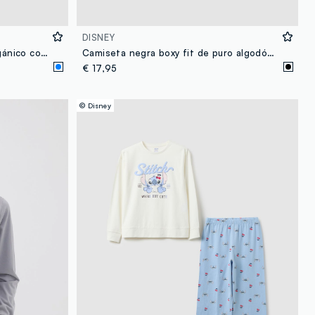
DISNEY
Pijama azul claro de algodón orgánico con Lilo & Stitch para niña
Camiseta negra boxy fit de puro algodón con estampado de Lilo & Stitch para niña
€ 17,95
© Disney