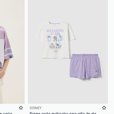
DISNEY
Camiseta multicolor para niña de corte boxy con Stitch
Pijama corto multicolor para niña de algodón puro con Stitch