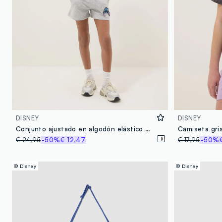
DISNEY
DISNEY
Conjunto ajustado en algodón elástico multicolor para niñas con Stitch
€ 24,95
-50%
€ 12,47
€ 17,95
-50%
© Disney
© Disney