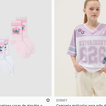
DISNEY
Pack de 2 calcetines rosas de algodón orgánico con personaje