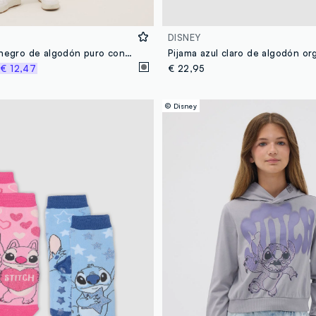
DISNEY
Vestido mini negro de algodón puro con manga corta
%
€ 12,47
€ 22,95
© Disney