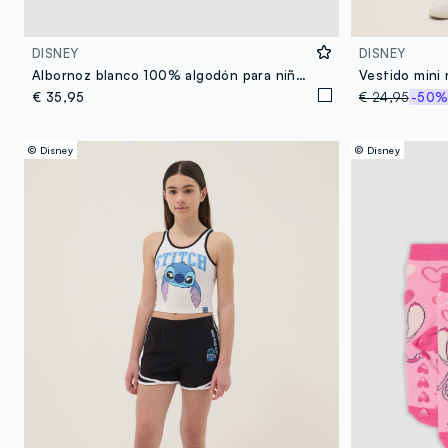
DISNEY
DISNEY
Albornoz blanco 100% algodón para niña con estampado de Lilo & Stitch
€ 35,95
€ 24,95
-50
© Disney
© Disney