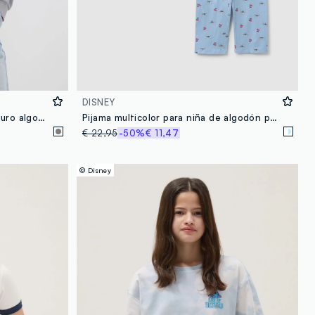
DISNEY
Sudadera con capucha gris de puro algodón con estampado de Lilo & Stitch para niña
Pijama multicolor para niña de algodón puro con ajuste regular y estampado
€ 22,95
-50%
€ 11,47
© Disney