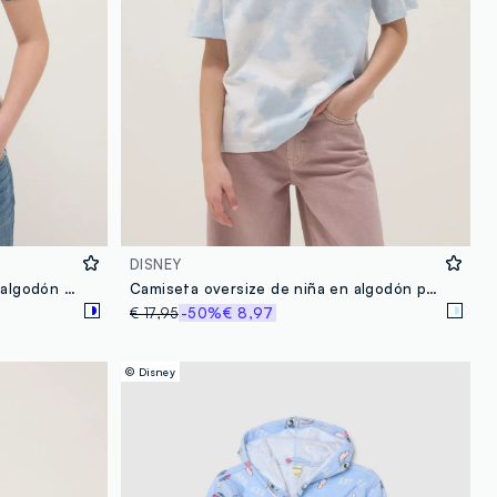
DISNEY
Camiseta de niña multicolor de algodón ajustada
Camiseta oversize de niña en algodón puro multicolor con Stitch
€ 17,95
-50%
€ 8,97
© Disney