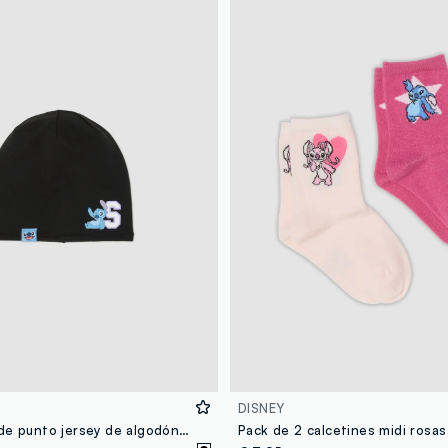
DISNEY
Gorro negro de punto jersey de algodón elástico con estampado de Lilo & Stitch para niña