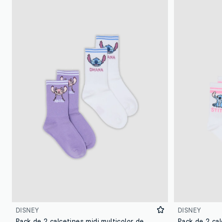
DISNEY
DISNEY
Pack de 2 calcetines midi multicolor de algodón orgánico elástico con estampado de Lilo & Stitch