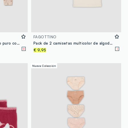
FAGOTTINO
Pijama rosa de algodón orgánico puro con estampado de osito para bebé niña
Pack de 2 camisetas multicolor de algodón orgánico con cuello redondo y estampado
€ 9,95
Nueva Colección