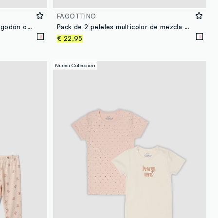
FAGOTTINO
Pack de 3 bodis multicolor de algodón orgánico puro con estampado para bebé niña
Pack de 2 peleles multicolor de mezcla de algodón para bebé niña
€ 22,95
Nueva Colección