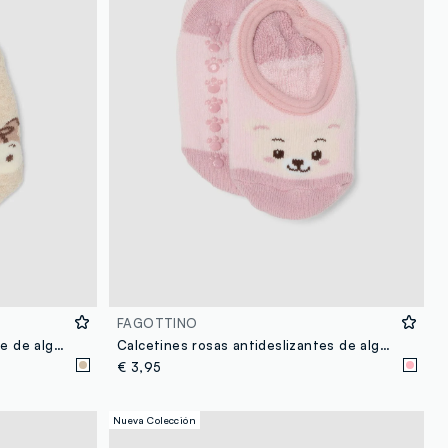
FAGOTTINO
Calcetines antideslizantes beige de algodón orgánico elástico para bebé niña
Calcetines rosas antideslizantes de algodón orgánico elástico con osito
€ 3,95
Nueva Colección