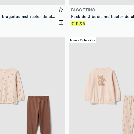
FAGOTTINO
Pack de cinco braguitas multicolor de algodón orgánico puro para bebé niña
€ 11,95
Nueva Colección