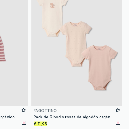
loyalty.guest.discoverpagelink
FAGOTTINO
Gorro rosa a rayas de algodón orgánico elástico para bebé niña
Pack de 3 bodis rosas de algodón orgánico con cuello redondo para bebé niña
€ 11,95