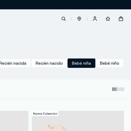
label.account.login
Recién nacida
Recién nacido
Bebé niña
Bebé niño
button.loginandregister
button.order.tracking
Nueva Colección
loyalty.euro.points
loyalty.guest.message