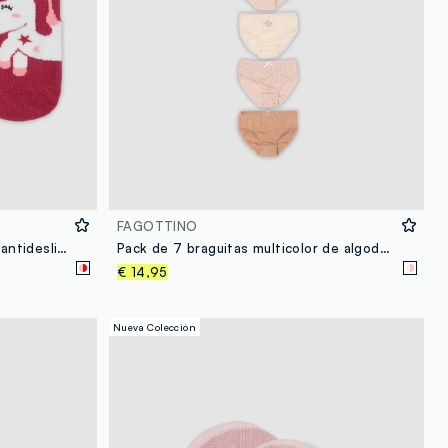
FAGOTTINO
Pack de 2 calcetines multicolor antideslizantes en mezcla de algodón orgánico para bebé niña
Pack de 7 braguitas multicolor de algodón orgánico puro para bebé y niña
€ 14,95
Nueva Colección