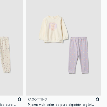
FAGOTTINO
Pijama blanco de algodón orgánico puro con estampado de corazones y ositos para bebé niña
Pijama multicolor de puro algodón orgánico con estampado de osito para bebé niña