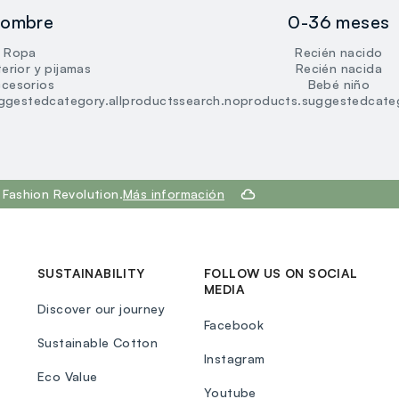
loyalty.guest.discoverpagelink
ombre
0-36 meses
Ropa
Recién nacido
erior y pijamas
Recién nacida
cesorios
Bebé niño
ggestedcategory.allproducts
search.noproducts.suggestedcateg
Fashion Revolution.
Más información
SUSTAINABILITY
FOLLOW US ON SOCIAL
MEDIA
Discover our journey
Facebook
Sustainable Cotton
Instagram
Eco Value
Youtube