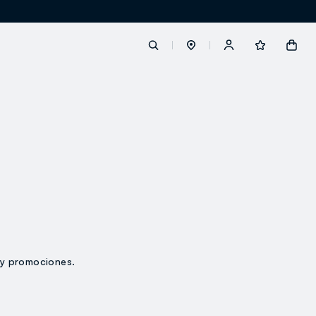
label.account.login
button.loginandregister
button.order.tracking
 y promociones.
loyalty.euro.points
loyalty.guest.message