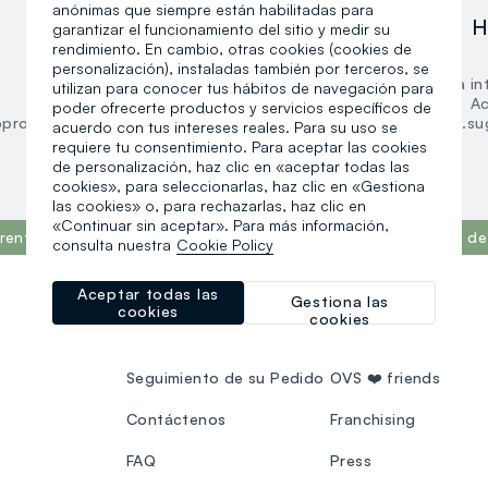
anónimas que siempre están habilitadas para
Mujer
H
garantizar el funcionamiento del sitio y medir su
rendimiento. En cambio, otras cookies (cookies de
Ropa
personalización), instaladas también por terceros, se
Ropa interior y pijamas
Ropa int
utilizan para conocer tus hábitos de navegación para
Accesorios
Ac
poder ofrecerte productos y servicios específicos de
oproducts.suggestedcategory.allproducts
search.noproducts.su
acuerdo con tus intereses reales. Para su uso se
requiere tu consentimiento. Para aceptar las cookies
de personalización, haz clic en «aceptar todas las
cookies», para seleccionarlas, haz clic en «Gestiona
las cookies» o, para rechazarlas, haz clic en
«Continuar sin aceptar». Para más información,
rente del mundo, según el informe What Fuels Fashion? 2025 de 
consulta nuestra
Cookie Policy
Aceptar todas las
Gestiona las
cookies
cookies
ATENCIÓN AL CLIENTE
OVS WORLD
Seguimiento de su Pedido
OVS ❤️ friends
Contáctenos
Franchising
FAQ
Press